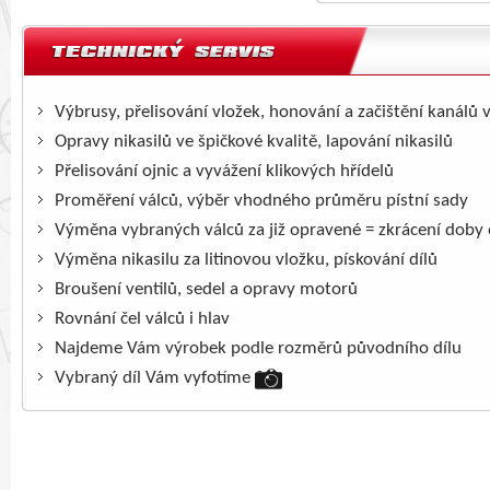
Výbrusy, přelisování vložek, honování a začištění kanálů 
Opravy nikasilů ve špičkové kvalitě, lapování nikasilů
Přelisování ojnic a vyvážení klikových hřídelů
Proměření válců, výběr vhodného průměru pístní sady
Výměna vybraných válců za již opravené = zkrácení doby
Výměna nikasilu za litinovou vložku, pískování dílů
Broušení ventilů, sedel a opravy motorů
Rovnání čel válců i hlav
Najdeme Vám výrobek podle rozměrů původního dílu
Vybraný díl Vám vyfotíme