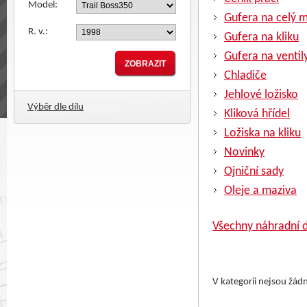
Model:
Gufera na celý 
R. v.:
Gufera na kliku
Gufera na ventil
Chladiče
Jehlové ložisko
Výběr dle dílu
Kliková hřídel
Ložiska na kliku
Novinky
Ojniční sady
Oleje a maziva
Všechny náhradní d
V kategorii nejsou žád