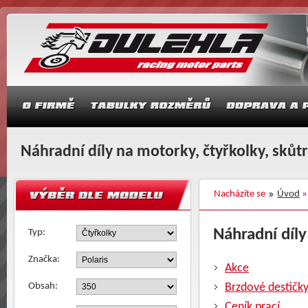
Náhradní díly na motorky, čtyřkolky, skůt
Nacházíte se
Úvod
Náhradní díly 
Typ:
Značka:
Akce
Obsah:
Brzdové destičk
Ceník prací