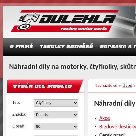
Náhradní díly na motorky, čtyřkolky, skůt
Nacházíte se
Úvod
Náhradní díly 
Typ:
Značka:
Akce
Obsah:
Brzdové destičk
Ceník prací