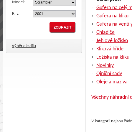
Model:
Gufera na celý 
R. v.:
Gufera na kliku
Gufera na ventil
Chladiče
Jehlové ložisko
Výběr dle dílu
Kliková hřídel
Ložiska na kliku
Novinky
Ojniční sady
Oleje a maziva
Všechny náhradní d
V kategorii nejsou žád