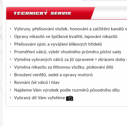
Výbrusy, přelisování vložek, honování a začištění kanálů 
Opravy nikasilů ve špičkové kvalitě, lapování nikasilů
Přelisování ojnic a vyvážení klikových hřídelů
Proměření válců, výběr vhodného průměru pístní sady
Výměna vybraných válců za již opravené = zkrácení doby
Výměna nikasilu za litinovou vložku, pískování dílů
Broušení ventilů, sedel a opravy motorů
Rovnání čel válců i hlav
Najdeme Vám výrobek podle rozměrů původního dílu
Vybraný díl Vám vyfotíme