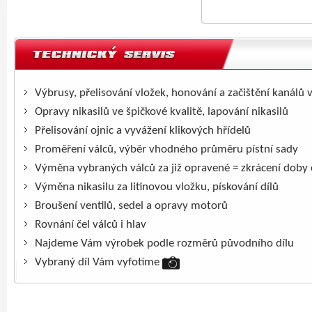
Výbrusy, přelisování vložek, honování a začištění kanálů 
Opravy nikasilů ve špičkové kvalitě, lapování nikasilů
Přelisování ojnic a vyvážení klikových hřídelů
Proměření válců, výběr vhodného průměru pístní sady
Výměna vybraných válců za již opravené = zkrácení doby
Výměna nikasilu za litinovou vložku, pískování dílů
Broušení ventilů, sedel a opravy motorů
Rovnání čel válců i hlav
Najdeme Vám výrobek podle rozměrů původního dílu
Vybraný díl Vám vyfotíme