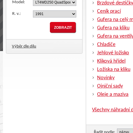
Model:
Brzdové destičk
Ceník prací
R. v.:
Gufera na celý 
Gufera na kliku
Gufera na ventil
Chladiče
Výběr dle dílu
Jehlové ložisko
Kliková hřídel
Ložiska na kliku
Novinky
Ojniční sady
Oleje a maziva
Všechny náhradní d
Řadit podle: