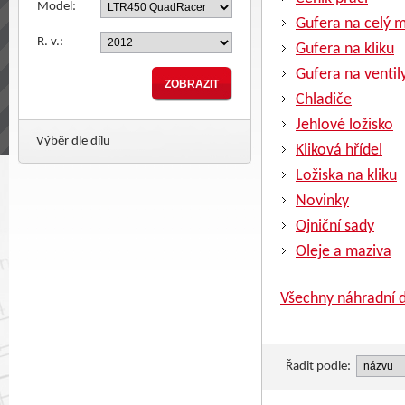
Model:
Gufera na celý 
R. v.:
Gufera na kliku
Gufera na ventil
Chladiče
Jehlové ložisko
Výběr dle dílu
Kliková hřídel
Ložiska na kliku
Novinky
Ojniční sady
Oleje a maziva
Všechny náhradní d
Řadit podle: