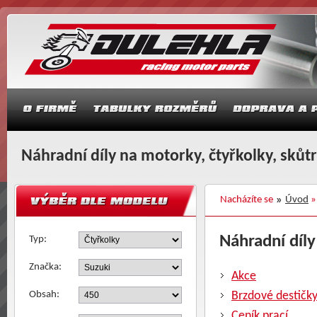
Náhradní díly na motorky, čtyřkolky, skůt
Nacházíte se
Úvod
Náhradní díly
Typ:
Značka:
Akce
Obsah:
Brzdové destičk
Ceník prací