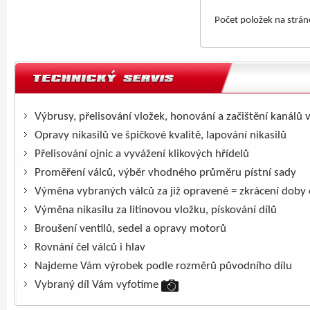
Počet položek na strá
Výbrusy, přelisování vložek, honování a začištění kanálů 
Opravy nikasilů ve špičkové kvalitě, lapování nikasilů
Přelisování ojnic a vyvážení klikových hřídelů
Proměření válců, výběr vhodného průměru pístní sady
Výměna vybraných válců za již opravené = zkrácení doby
Výměna nikasilu za litinovou vložku, pískování dílů
Broušení ventilů, sedel a opravy motorů
Rovnání čel válců i hlav
Najdeme Vám výrobek podle rozměrů původního dílu
Vybraný díl Vám vyfotíme