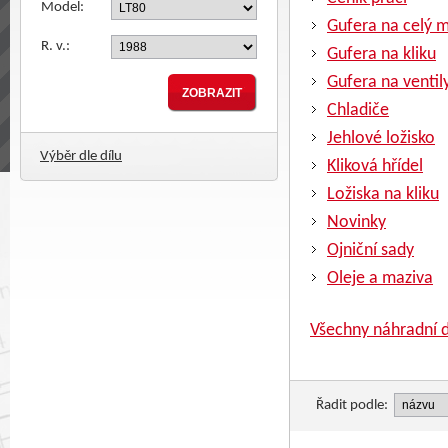
Model:
Gufera na celý 
R. v.:
Gufera na kliku
Gufera na ventil
Chladiče
Jehlové ložisko
Výběr dle dílu
Kliková hřídel
Ložiska na kliku
Novinky
Ojniční sady
Oleje a maziva
Všechny náhradní d
Řadit podle: