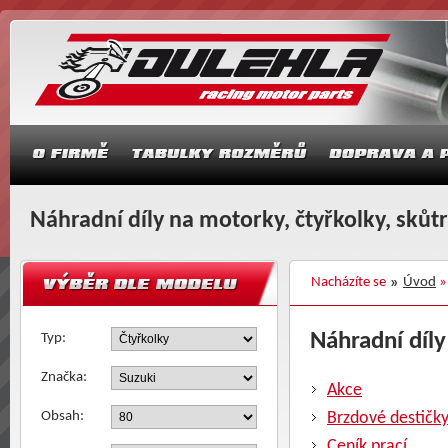
Náhradní díly na motorky, čtyřkolky, skůt
Nacházíte se
Úvod
Náhradní díly 
Typ:
Značka:
Akce
Obsah:
Brzdové destičk
Ceník prací