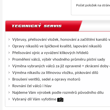
Počet položek na strá
Výbrusy, přelisování vložek, honování a začištění kanálů 
Opravy nikasilů ve špičkové kvalitě, lapování nikasilů
Přelisování ojnic a vyvážení klikových hřídelů
Proměření válců, výběr vhodného průměru pístní sady
Výměna vybraných válců za již opravené = zkrácení doby
Výměna nikasilu za litinovou vložku, pískování dílů
Broušení ventilů, sedel a opravy motorů
Rovnání čel válců i hlav
Najdeme Vám výrobek podle rozměrů původního dílu
Vybraný díl Vám vyfotíme