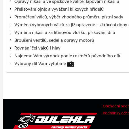
Opravy nikasilů ve špičkové kvalitě, lapování nikasilů
Přelisování ojnic a vyvážení klikových hřídelů
Proměření válců, výběr vhodného průměru pístní sady
Výměna vybraných válců za již opravené = zkrácení doby
Výměna nikasilu za litinovou vložku, pískování dílů
Broušení ventilů, sedel a opravy motorů
Rovnání čel válců i hlav
Najdeme Vám výrobek podle rozměrů původního dílu
Vybraný díl Vám vyfotíme
Obchodní pod
Podmínky ochr