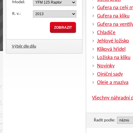
Model:
Gufera na celý 
R. v.:
Gufera na kliku
Gufera na ventil
Chladiče
Jehlové ložisko
Výběr dle dílu
Kliková hřídel
Ložiska na kliku
Novinky
Ojniční sady
Oleje a maziva
Všechny náhradní d
Řadit podle: