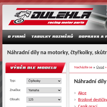
Náhradní díly na motorky, čtyřkolky, skůt
Nacházíte se
Úvod
Náhradní díly
Typ:
Značka:
Akce
Obsah:
Brzdové destičk
Ceník prací