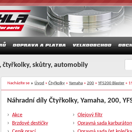
 čtyřkolky, skůtry, automobily
Nacházíte se
Úvod
»
Čtyřkolky
»
Yamaha
»
200
»
YFS200 Blaster
» 1
Náhradní díly Čtyřkolky, Yamaha, 200, YFS
Akce
Olejový filtr
Brzdové destičky
Opravná sada karburátor
Ceník prací
Opravná sada řet.kolečka