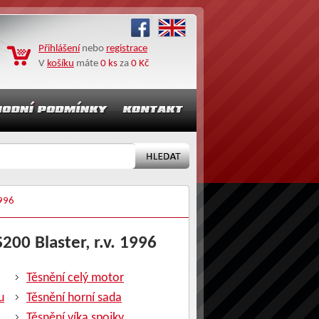
Přihlášení
nebo
registrace
V
košíku
máte
0 ks
za
0 Kč
996
200 Blaster, r.v. 1996
Těsnění celý motor
u
Těsnění horní sada
Těsnění víka spojky