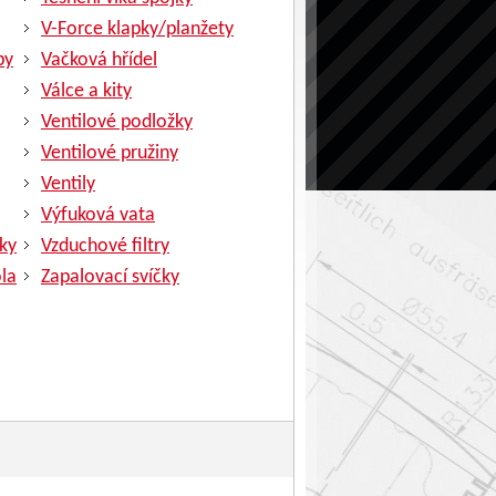
V-Force klapky/planžety
py
Vačková hřídel
Válce a kity
Ventilové podložky
Ventilové pružiny
Ventily
Výfuková vata
ky
Vzduchové filtry
la
Zapalovací svíčky