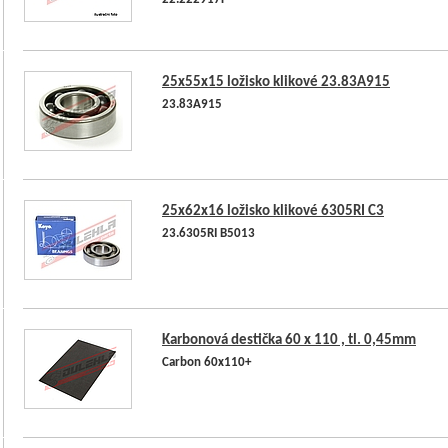
22.222917F
25x55x15 ložisko klikové 23.83A915
23.83A915
25x62x16 ložisko klikové 6305RI C3
23.6305RI B5013
Karbonová destička 60 x 110 , tl. 0,45mm
Carbon 60x110+