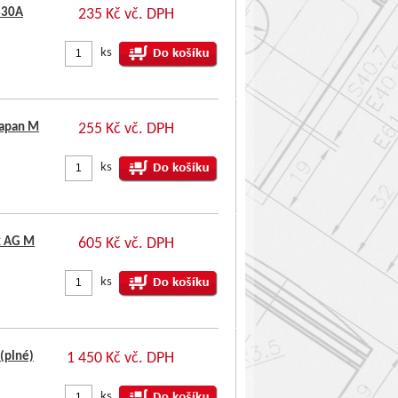
330A
235 Kč vč. DPH
ks
japan M
255 Kč vč. DPH
ks
x AG M
605 Kč vč. DPH
ks
 (plné)
1 450 Kč vč. DPH
ks