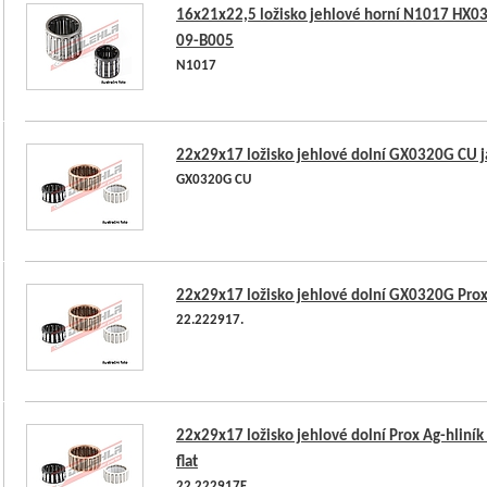
16x21x22,5 ložisko jehlové horní N1017 HX0
09-B005
N1017
22x29x17 ložisko jehlové dolní GX0320G CU 
GX0320G CU
22x29x17 ložisko jehlové dolní GX0320G Pro
22.222917.
22x29x17 ložisko jehlové dolní Prox Ag-hliník
flat