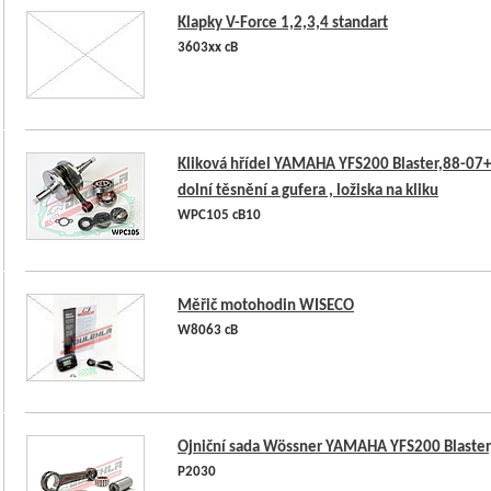
Klapky V-Force 1,2,3,4 standart
3603xx cB
Kliková hřídel YAMAHA YFS200 Blaster,88-07
dolní těsnění a gufera , ložiska na kliku
WPC105 cB10
Měřič motohodin WISECO
W8063 cB
Ojniční sada Wössner YAMAHA YFS200 Blaster
P2030