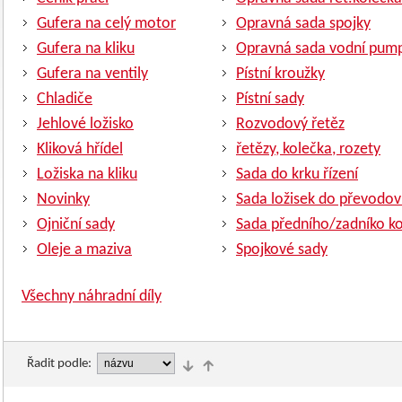
Gufera na celý motor
Opravná sada spojky
Gufera na kliku
Opravná sada vodní pum
Gufera na ventily
Pístní kroužky
Chladiče
Pístní sady
Jehlové ložisko
Rozvodový řetěz
Kliková hřídel
řetězy, kolečka, rozety
Ložiska na kliku
Sada do krku řízení
Novinky
Sada ložisek do převodov
Ojniční sady
Sada předního/zadníko ko
Oleje a maziva
Spojkové sady
Všechny náhradní díly
Řadit podle: