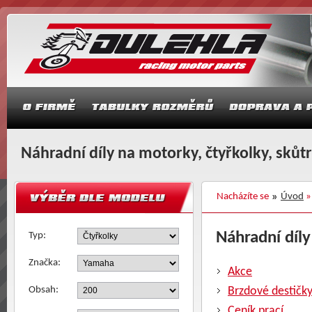
Náhradní díly na motorky, čtyřkolky, skůt
Nacházíte se
Úvod
Náhradní díly
Typ:
Značka:
Akce
Obsah:
Brzdové destičk
Ceník prací