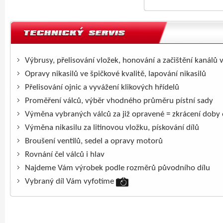
Výbrusy, přelisování vložek, honování a začištění kanálů 
Opravy nikasilů ve špičkové kvalitě, lapování nikasilů
Přelisování ojnic a vyvážení klikových hřídelů
Proměření válců, výběr vhodného průměru pístní sady
Výměna vybraných válců za již opravené = zkrácení doby
Výměna nikasilu za litinovou vložku, pískování dílů
Broušení ventilů, sedel a opravy motorů
Rovnání čel válců i hlav
Najdeme Vám výrobek podle rozměrů původního dílu
Vybraný díl Vám vyfotíme