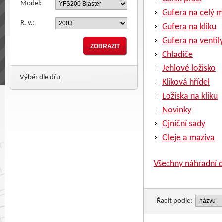
Model:
Gufera na celý 
R. v.:
Gufera na kliku
Gufera na ventil
Chladiče
Jehlové ložisko
Výběr dle dílu
Kliková hřídel
Ložiska na kliku
Novinky
Ojniční sady
Oleje a maziva
Všechny náhradní d
Řadit podle: