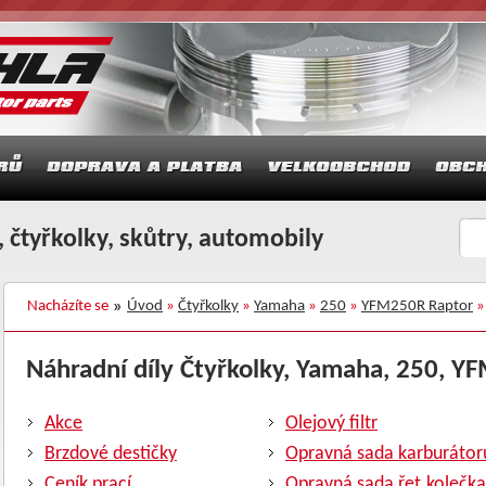
 čtyřkolky, skůtry, automobily
Nacházíte se
Úvod
»
Čtyřkolky
»
Yamaha
»
250
»
YFM250R Raptor
»
Náhradní díly Čtyřkolky, Yamaha, 250, YF
Akce
Olejový filtr
Brzdové destičky
Opravná sada karburátor
Ceník prací
Opravná sada řet.kolečka