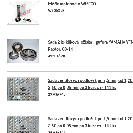
Měřič motohodin WISECO
W8063 cB
Sada 2 ks kliková ložiska + gufera YAMAHA Y
Raptor, 08-14
412016 cB
Sada ventilových podložek pr. 7,5mm, od 1,20
3,50 po 0,05mm po 3 kusech - 141 ks
29.VSA748
Sada ventilových podložek pr. 9,5mm, od 1,20
3,50 po 0,05mm po 3 kusech - 141 ks