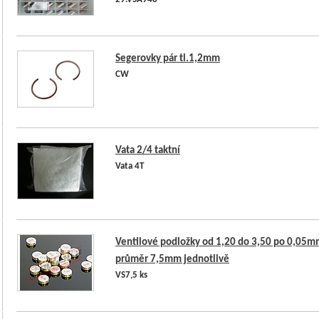
29.VSA948
Segerovky pár tl.1,2mm
CW
Vata 2/4 taktní
Vata 4T
Ventilové podložky od 1,20 do 3,50 po 0,05m
průměr 7,5mm jednotlivě
VS7,5 ks