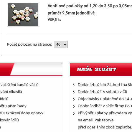
Ventilové podložky od 1,20 do 3,50 po 0,05m
průměr 9,5mm jednotlivě
VS9,5 ks
Počet položek na stránce:
 začištění kanálů válců
Dodání zboží do 24.hod i na S
ování nikasilů
Dodání zboží i v sobotu v ČR
řídelů
Objednávky uplatněné do 14.4
ěru pístní sady
Osobní odběr v sídle firmy Po-
é = zkrácení doby opravy
Při výběru platby převodem vy
kování dílů
na email. Pak teprve
ů
před odesláním zboží zaplatíte