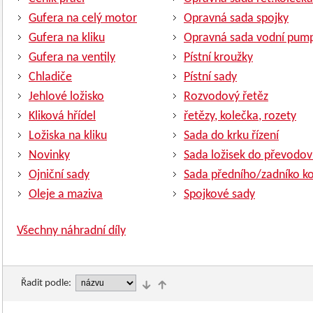
Gufera na celý motor
Opravná sada spojky
Gufera na kliku
Opravná sada vodní pum
Gufera na ventily
Pístní kroužky
Chladiče
Pístní sady
Jehlové ložisko
Rozvodový řetěz
Kliková hřídel
řetězy, kolečka, rozety
Ložiska na kliku
Sada do krku řízení
Novinky
Sada ložisek do převodov
Ojniční sady
Sada předního/zadníko ko
Oleje a maziva
Spojkové sady
Všechny náhradní díly
Řadit podle: