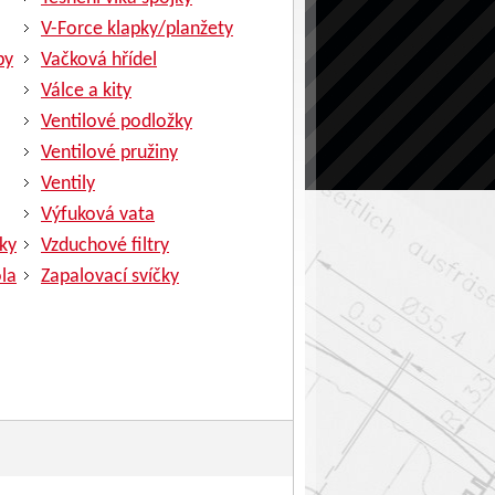
V-Force klapky/planžety
py
Vačková hřídel
Válce a kity
Ventilové podložky
Ventilové pružiny
Ventily
Výfuková vata
ky
Vzduchové filtry
la
Zapalovací svíčky