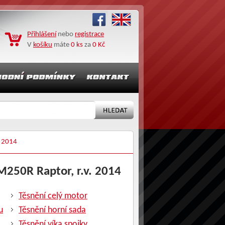
Přihlášení
nebo
registrace
V
košíku
máte
0 ks
za
0 Kč
 2014
M250R Raptor, r.v. 2014
Těsnění celý motor
u
Těsnění horní sada
Těsnění víka spojky