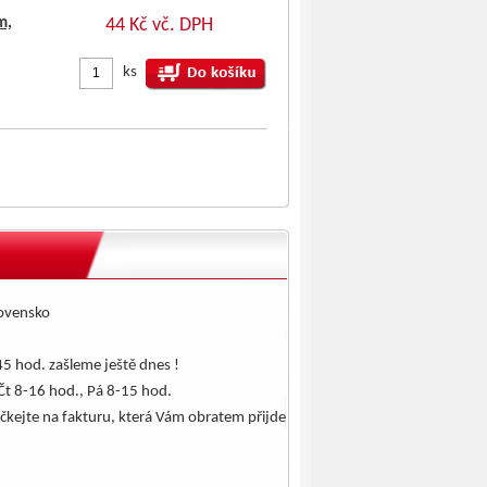
m,
44 Kč vč. DPH
ks
lovensko
5 hod. zašleme ještě dnes !
Čt 8-16 hod., Pá 8-15 hod.
čkejte na fakturu, která Vám obratem přijde
.