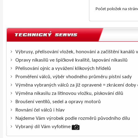
Počet položek na strá
Výbrusy, přelisování vložek, honování a začištění kanálů 
Opravy nikasilů ve špičkové kvalitě, lapování nikasilů
Přelisování ojnic a vyvážení klikových hřídelů
Proměření válců, výběr vhodného průměru pístní sady
Výměna vybraných válců za již opravené = zkrácení doby
Výměna nikasilu za litinovou vložku, pískování dílů
Broušení ventilů, sedel a opravy motorů
Rovnání čel válců i hlav
Najdeme Vám výrobek podle rozměrů původního dílu
Vybraný díl Vám vyfotíme