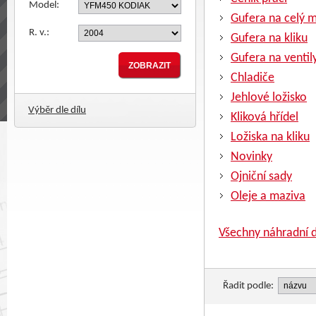
Model:
Gufera na celý 
R. v.:
Gufera na kliku
Gufera na ventil
Chladiče
Jehlové ložisko
Výběr dle dílu
Kliková hřídel
Ložiska na kliku
Novinky
Ojniční sady
Oleje a maziva
Všechny náhradní d
Řadit podle: