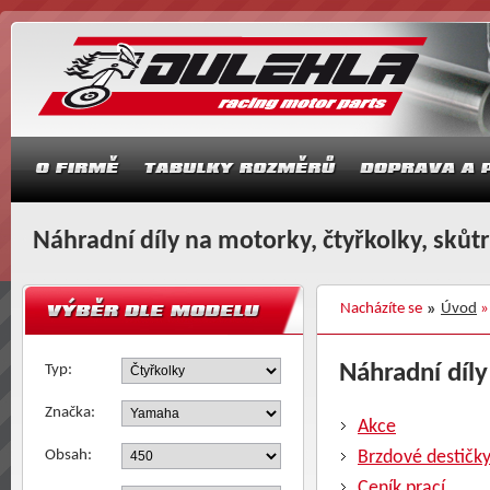
Náhradní díly na motorky, čtyřkolky, skůt
Nacházíte se
Úvod
Náhradní díl
Typ:
Značka:
Akce
Obsah:
Brzdové destičk
Ceník prací