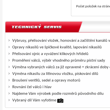
Počet položek na strá
Výbrusy, přelisování vložek, honování a začištění kanálů 
Opravy nikasilů ve špičkové kvalitě, lapování nikasilů
Přelisování ojnic a vyvážení klikových hřídelů
Proměření válců, výběr vhodného průměru pístní sady
Výměna vybraných válců za již opravené = zkrácení doby
Výměna nikasilu za litinovou vložku, pískování dílů
Broušení ventilů, sedel a opravy motorů
Rovnání čel válců i hlav
Najdeme Vám výrobek podle rozměrů původního dílu
Vybraný díl Vám vyfotíme