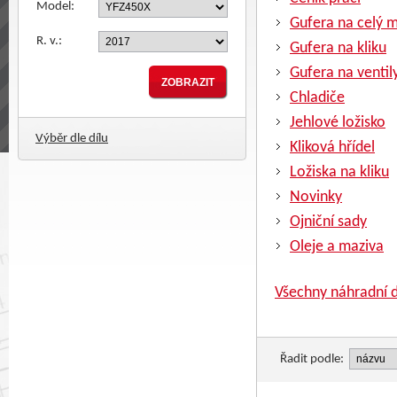
Model:
Gufera na celý 
R. v.:
Gufera na kliku
Gufera na ventil
Chladiče
Jehlové ložisko
Výběr dle dílu
Kliková hřídel
Ložiska na kliku
Novinky
Ojniční sady
Oleje a maziva
Všechny náhradní d
Řadit podle: