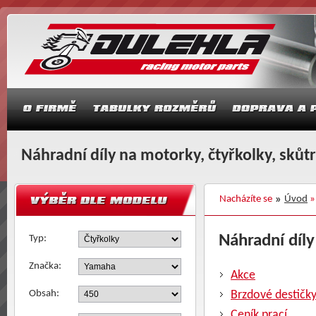
Náhradní díly na motorky, čtyřkolky, skůt
Nacházíte se
Úvod
Náhradní díly
Typ:
Značka:
Akce
Obsah:
Brzdové destičk
Ceník prací