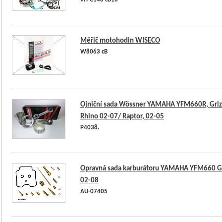
WPC148 cB10
Měřič motohodin WISECO
W8063 cB
Ojniční sada Wössner YAMAHA YFM660R, Grizz
Rhino 02-07/ Raptor, 02-05
P4038.
Opravná sada karburátoru YAMAHA YFM660 Gr
02-08
AU-07405