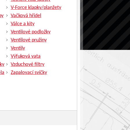
V-Force klapky/planžety
py
Vačková hřídel
Válce a kity
Ventilové podložky
Ventilové pružiny
Ventily
Výfuková vata
ky
Vzduchové filtry
la
Zapalovací svíčky