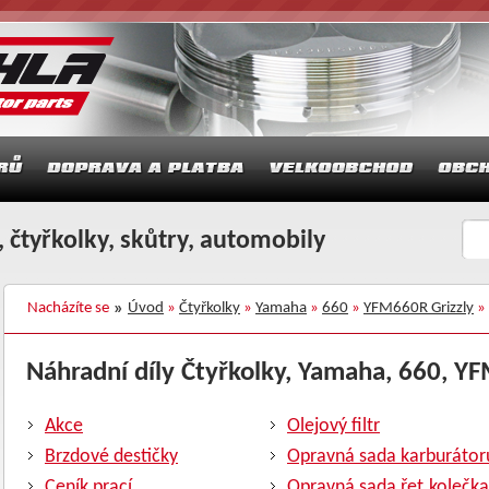
 čtyřkolky, skůtry, automobily
Nacházíte se
Úvod
»
Čtyřkolky
»
Yamaha
»
660
»
YFM660R Grizzly
»
Náhradní díly Čtyřkolky, Yamaha, 660, YF
Akce
Olejový filtr
Brzdové destičky
Opravná sada karburátor
Ceník prací
Opravná sada řet.kolečka