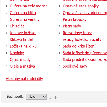
Gufera na celý motor
Opravná sada spojky
Gufera na kliku
Opravná sada vodní pum
Gufera na ventily
Pístní kroužky
Chladiče
Pístní sady
Jehlové ložisko
Rozvodový řetěz
Kliková hřídel
řetězy, kolečka, rozety
Ložiska na kliku
Sada do krku řízení
Novinky
Sada ložisek do převodov
Ojniční sady
Sada předního/zadníko ko
Oleje a maziva
Spojkové sady
Všechny náhradní díly
Řadit podle: