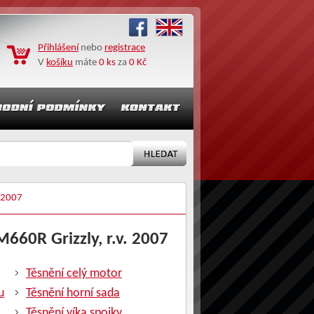
Přihlášení
nebo
registrace
V
košíku
máte
0 ks
za
0 Kč
 2007
M660R Grizzly, r.v. 2007
Těsnění celý motor
u
Těsnění horní sada
Těsnění víka spojky