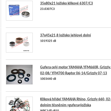
35x80x21 ložisko klikové 6307/C3
23.6307C3
37x45x21,8 ložisko jehlové dolní
1019325 cB
Gufera celý motor YAMAHA YFM660R, Grizzly,
02-08/ YFM700 Raptor 06-14/Grizzly 07-13
1003440 cB
Kliková hřídel YAMAHA Rhino, Grizzly 660, 02
dolním těsněním +gufera+ložiska