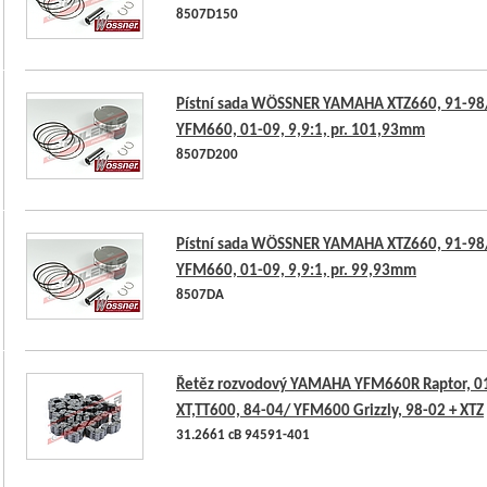
8507D150
Pístní sada WÖSSNER YAMAHA XTZ660, 91-98
YFM660, 01-09, 9,9:1, pr. 101,93mm
8507D200
Pístní sada WÖSSNER YAMAHA XTZ660, 91-98
YFM660, 01-09, 9,9:1, pr. 99,93mm
8507DA
Řetěz rozvodový YAMAHA YFM660R Raptor, 0
XT,TT600, 84-04/ YFM600 Grizzly, 98-02 + XTZ
31.2661 cB 94591-401