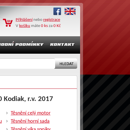
Přihlášení
nebo
registrace
V
košíku
máte
0 ks
za
0 Kč
 Kodiak, r.v. 2017
Těsnění celý motor
u
Těsnění horní sada
Těsnění víka spojky