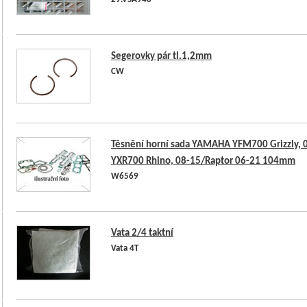
29.VSA948
Segerovky pár tl.1,2mm
CW
Těsnění horní sada YAMAHA YFM700 Grizzly, 
YXR700 Rhino, 08-15/Raptor 06-21 104mm
W6569
Vata 2/4 taktní
Vata 4T