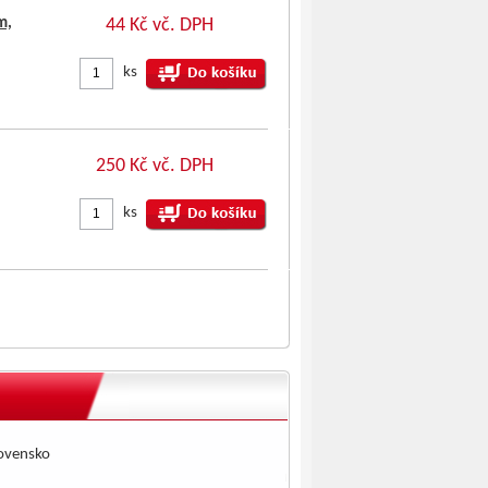
m,
44 Kč vč. DPH
ks
250 Kč vč. DPH
ks
lovensko