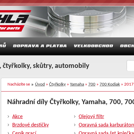
 čtyřkolky, skůtry, automobily
Nacházíte se
Úvod
»
Čtyřkolky
»
Yamaha
»
700
»
700 Kodiak
» 2017
Náhradní díly Čtyřkolky, Yamaha, 700, 700
Akce
Olejový filtr
Brzdové destičky
Opravná sada karburátor
Ceník prací
Opravná sada řet.kolečka