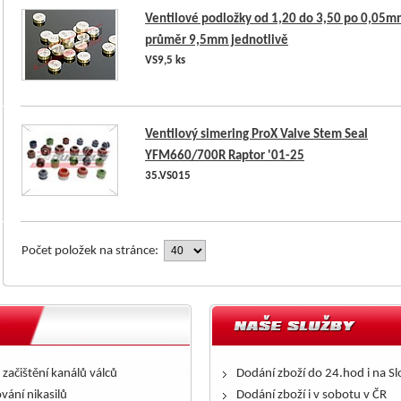
Ventilové podložky od 1,20 do 3,50 po 0,05m
průměr 9,5mm jednotlivě
VS9,5 ks
Ventilový simering ProX Valve Stem Seal
YFM660/700R Raptor '01-25
35.VS015
Počet položek na stránce:
 začištění kanálů válců
Dodání zboží do 24.hod i na S
ování nikasilů
Dodání zboží i v sobotu v ČR