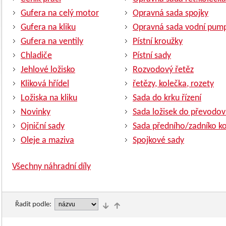
Gufera na celý motor
Opravná sada spojky
Gufera na kliku
Opravná sada vodní pum
Gufera na ventily
Pístní kroužky
Chladiče
Pístní sady
Jehlové ložisko
Rozvodový řetěz
Kliková hřídel
řetězy, kolečka, rozety
Ložiska na kliku
Sada do krku řízení
Novinky
Sada ložisek do převodov
Ojniční sady
Sada předního/zadníko ko
Oleje a maziva
Spojkové sady
Všechny náhradní díly
Řadit podle: