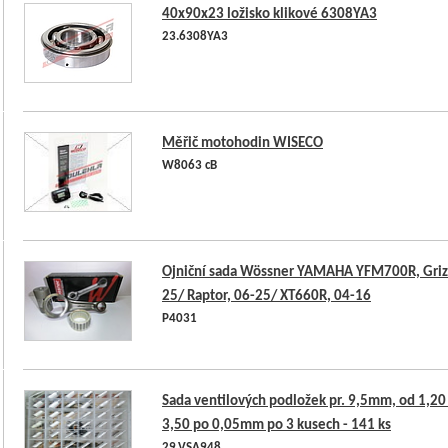
40x90x23 ložisko klikové 6308YA3
23.6308YA3
Měřič motohodin WISECO
W8063 cB
Ojniční sada Wössner YAMAHA YFM700R, Grizz
25/ Raptor, 06-25/ XT660R, 04-16
P4031
Sada ventilových podložek pr. 9,5mm, od 1,20
3,50 po 0,05mm po 3 kusech - 141 ks