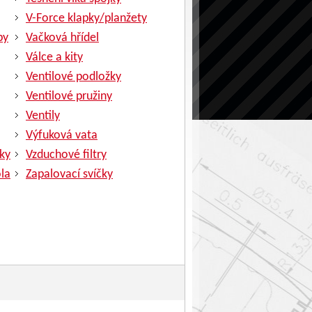
V-Force klapky/planžety
py
Vačková hřídel
Válce a kity
Ventilové podložky
Ventilové pružiny
Ventily
Výfuková vata
ky
Vzduchové filtry
la
Zapalovací svíčky