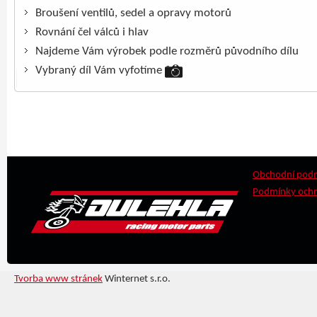
Broušení ventilů, sedel a opravy motorů
Rovnání čel válců i hlav
Najdeme Vám výrobek podle rozměrů původního dílu
Vybraný díl Vám vyfotíme
Obchodní pod
Podmínky ochr
Tvorba www stránek
Winternet s.r.o.