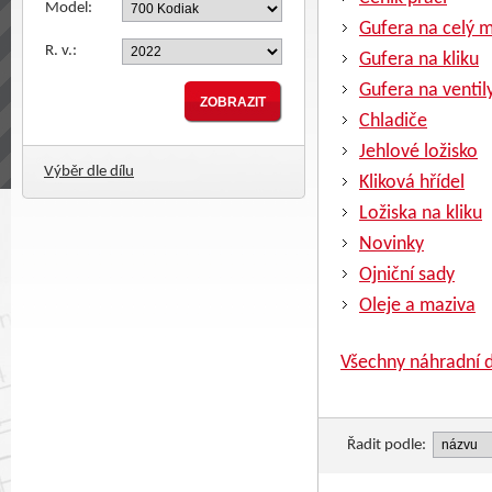
Model:
Gufera na celý 
R. v.:
Gufera na kliku
Gufera na ventil
Chladiče
Jehlové ložisko
Výběr dle dílu
Kliková hřídel
Ložiska na kliku
Novinky
Ojniční sady
Oleje a maziva
Všechny náhradní d
Řadit podle: