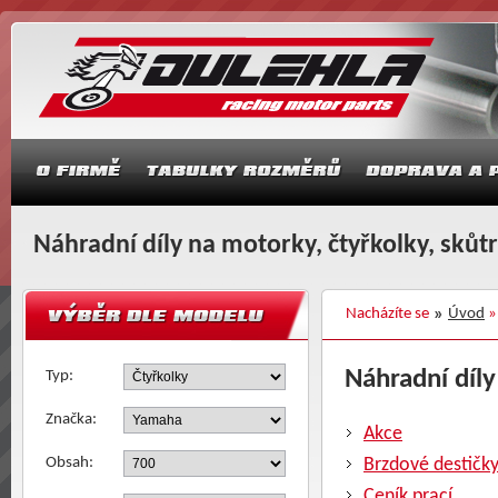
Náhradní díly na motorky, čtyřkolky, skůt
Nacházíte se
Úvod
Náhradní díly
Typ:
Značka:
Akce
Obsah:
Brzdové destičk
Ceník prací