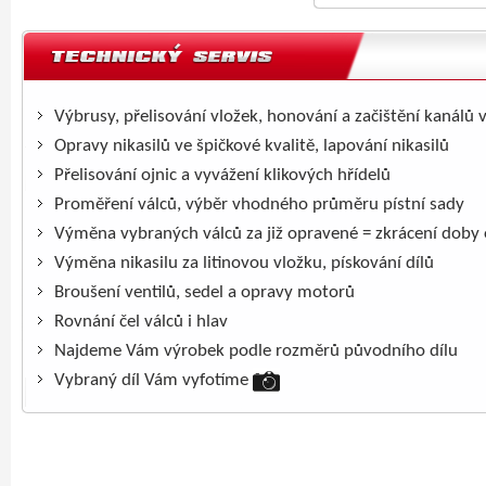
Výbrusy, přelisování vložek, honování a začištění kanálů 
Opravy nikasilů ve špičkové kvalitě, lapování nikasilů
Přelisování ojnic a vyvážení klikových hřídelů
Proměření válců, výběr vhodného průměru pístní sady
Výměna vybraných válců za již opravené = zkrácení doby
Výměna nikasilu za litinovou vložku, pískování dílů
Broušení ventilů, sedel a opravy motorů
Rovnání čel válců i hlav
Najdeme Vám výrobek podle rozměrů původního dílu
Vybraný díl Vám vyfotíme