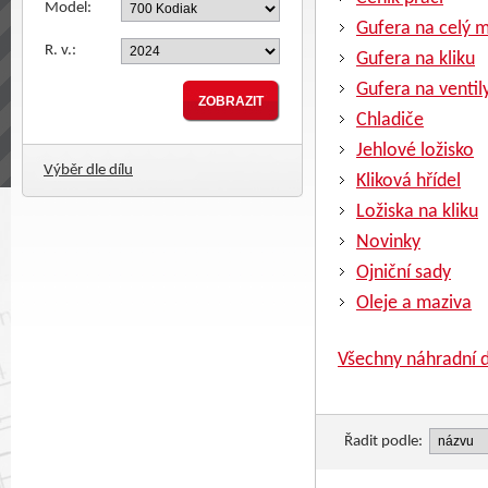
Model:
Gufera na celý 
R. v.:
Gufera na kliku
Gufera na ventil
Chladiče
Jehlové ložisko
Výběr dle dílu
Kliková hřídel
Ložiska na kliku
Novinky
Ojniční sady
Oleje a maziva
Všechny náhradní d
Řadit podle: