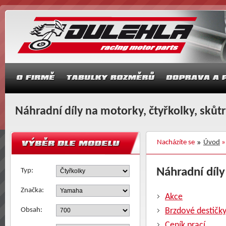
Náhradní díly na motorky, čtyřkolky, skůt
Nacházíte se
Úvod
Náhradní díly
Typ:
Značka:
Akce
Obsah:
Brzdové destičk
Ceník prací