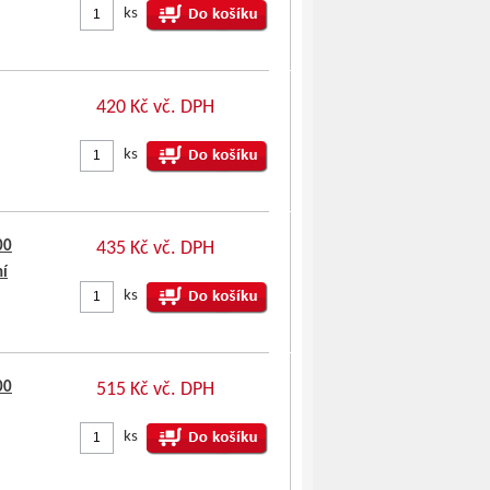
ks
420 Kč vč. DPH
ks
00
435 Kč vč. DPH
ní
ks
00
515 Kč vč. DPH
ks