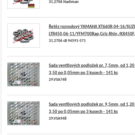
31.2706 Nachman
Řetěz rozvodový YAMAHA XT660R,04-16/SUZ
LTR450,06-11/YFM700Rap,Griz,Rhin,/KX450F
31.2706 cB 94591-571
Sada ventilových podložek pr. 7,5mm, od 1,20
3,50 po 0,05mm po 3 kusech - 141 ks
29.VSA748
Sada ventilových podložek pr. 9,5mm, od 1,20
3,50 po 0,05mm po 3 kusech - 141 ks
29.VSA948