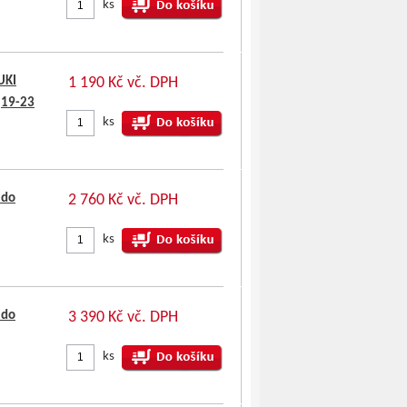
ks
UKI
1 190 Kč vč. DPH
,19-23
ks
 do
2 760 Kč vč. DPH
ks
 do
3 390 Kč vč. DPH
ks