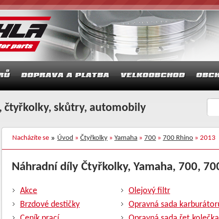
 čtyřkolky, skůtry, automobily
Nacházíte se
Úvod
»
Čtyřkolky
»
Yamaha
»
700
»
700 Rhino
» 2013
Náhradní díly Čtyřkolky, Yamaha, 700, 700
Akce
Olejový filtr
Brzdové destičky
Opravná sada karburátor
Ceník prací
Opravná sada řet.kolečka