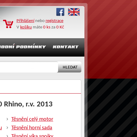
Přihlášení
nebo
registrace
V
košíku
máte
0 ks
za
0 Kč
 Rhino, r.v. 2013
Těsnění celý motor
u
Těsnění horní sada
Těsnění víka spojky