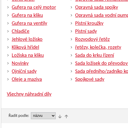
Gufera na celý motor
Opravná sada spojky
Gufera na kliku
Opravná sada vodní pum
Gufera na ventily
Pístní kroužky
Chladiče
Pístní sady
Jehlové ložisko
Rozvodový řetěz
Kliková hřídel
řetězy, kolečka, rozety
Ložiska na kliku
Sada do krku řízení
Novinky
Sada ložisek do převodov
Ojniční sady
Sada předního/zadníko ko
Oleje a maziva
Spojkové sady
Všechny náhradní díly
Řadit podle: