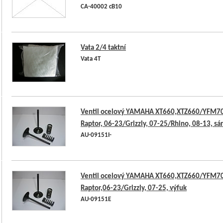
CA-40002 cB10
Vata 2/4 taktní
Vata 4T
Ventil ocelový YAMAHA XT660,XTZ660/YFM7
Raptor, 06-23/Grizzly, 07-25/Rhino, 08-13, sá
AU-09151I-
Ventil ocelový YAMAHA XT660,XTZ660/YFM7
Raptor,06-23/Grizzly, 07-25, výfuk
AU-09151E