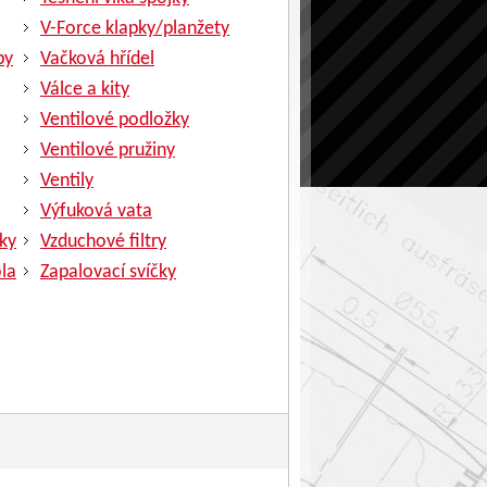
V-Force klapky/planžety
py
Vačková hřídel
Válce a kity
Ventilové podložky
Ventilové pružiny
Ventily
Výfuková vata
ky
Vzduchové filtry
la
Zapalovací svíčky