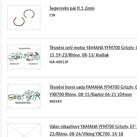
Segerovky pár tl.1,2mm
CW
Těsnění celý motor YAMAHA YFM700 Grizzly, 
15,19-23/Rhino, 08-13/ Kodiak
NA-40013F
Těsnění horní sada YAMAHA YFM700 Grizzly, 
YXR700 Rhino, 08-15/Raptor 06-21 104mm
W6569
Válec nikasilový YAMAHA YFM700 Grizzly, 07-
23/Rhino, 08-24/Viking YXC700, 14-18