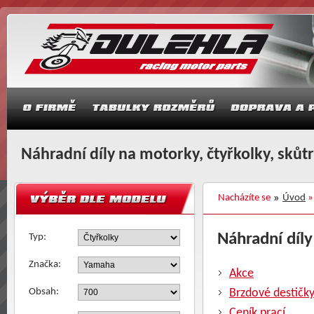
Náhradní díly na motorky, čtyřkolky, skůt
Nacházíte se
Úvod
Náhradní díly
Typ:
Značka:
Akce
Obsah:
Brzdové destičk
Ceník prací