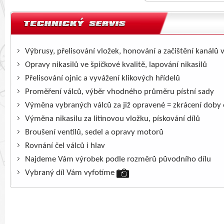
Výbrusy, přelisování vložek, honování a začištění kanálů 
Opravy nikasilů ve špičkové kvalitě, lapování nikasilů
Přelisování ojnic a vyvážení klikových hřídelů
Proměření válců, výběr vhodného průměru pístní sady
Výměna vybraných válců za již opravené = zkrácení doby
Výměna nikasilu za litinovou vložku, pískování dílů
Broušení ventilů, sedel a opravy motorů
Rovnání čel válců i hlav
Najdeme Vám výrobek podle rozměrů původního dílu
Vybraný díl Vám vyfotíme