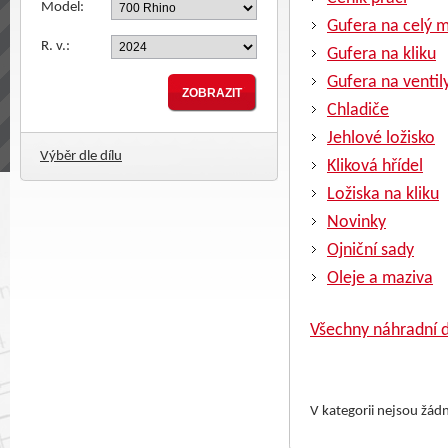
Model:
Gufera na celý 
R. v.:
Gufera na kliku
Gufera na ventil
Chladiče
Jehlové ložisko
Výběr dle dílu
Kliková hřídel
Ložiska na kliku
Novinky
Ojniční sady
Oleje a maziva
Všechny náhradní d
V kategorii nejsou žád