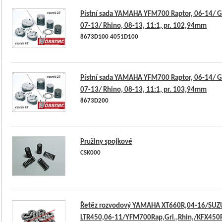
Pístní sada YAMAHA YFM700 Raptor, 06-14/ Gr
07-13/ Rhino, 08-13, 11:1, pr. 102,94mm
8673D100 4051D100
Pístní sada YAMAHA YFM700 Raptor, 06-14/ Gr
07-13/ Rhino, 08-13, 11:1, pr. 103,94mm
8673D200
Pružiny spojkové
CSK000
Řetěz rozvodový YAMAHA XT660R,04-16/SUZ
LTR450,06-11/YFM700Rap,Gri.,Rhin,/KFX450