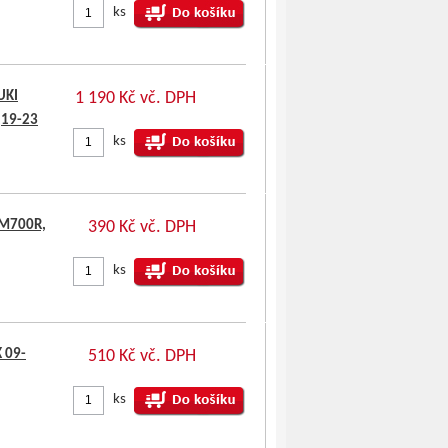
ks
UKI
1 190 Kč vč. DPH
,19-23
ks
FM700R,
390 Kč vč. DPH
ks
 09-
510 Kč vč. DPH
ks