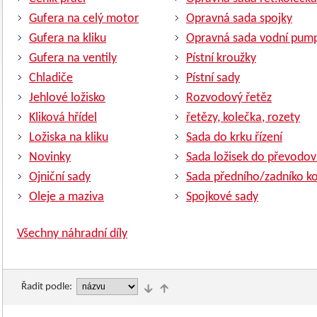
Gufera na celý motor
Opravná sada spojky
Gufera na kliku
Opravná sada vodní pum
Gufera na ventily
Pístní kroužky
Chladiče
Pístní sady
Jehlové ložisko
Rozvodový řetěz
Kliková hřídel
řetězy, kolečka, rozety
Ložiska na kliku
Sada do krku řízení
Novinky
Sada ložisek do převodov
Ojniční sady
Sada předního/zadníko ko
Oleje a maziva
Spojkové sady
Všechny náhradní díly
Řadit podle: