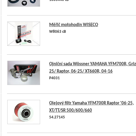
1003440 cB
Měřič motohodin WISECO
W8063 cB
Ojniční sada Wössner YAMAHA YFM700R, Grizz
25/ Raptor, 06-25/ XT660R, 04-16
P4031
Olejový filtr Yamaha YFM700R Raptor '06-25,
XT/TT/SR 500/600/660
54.27145