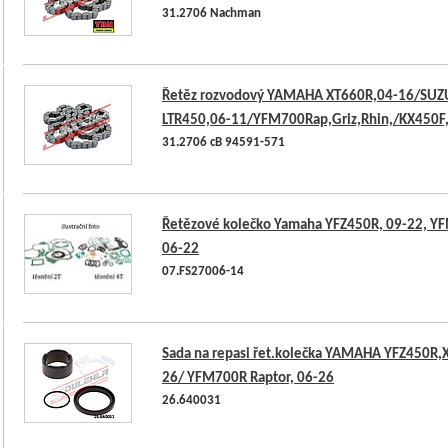
31.2706 Nachman
Řetěz rozvodový YAMAHA XT660R,04-16/SUZ
LTR450,06-11/YFM700Rap,Griz,Rhin,/KX450F
31.2706 cB 94591-571
Řetězové kolečko Yamaha YFZ450R, 09-22, Y
06-22
07.FS27006-14
Sada na repasi řet.kolečka YAMAHA YFZ450R,X
26/ YFM700R Raptor, 06-26
26.640031