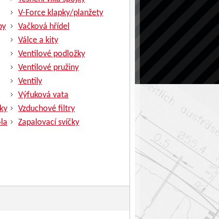
V-Force klapky/planžety
py
Vačková hřídel
Válce a kity
Ventilové podložky
Ventilové pružiny
Ventily
Výfuková vata
ky
Vzduchové filtry
la
Zapalovací svíčky