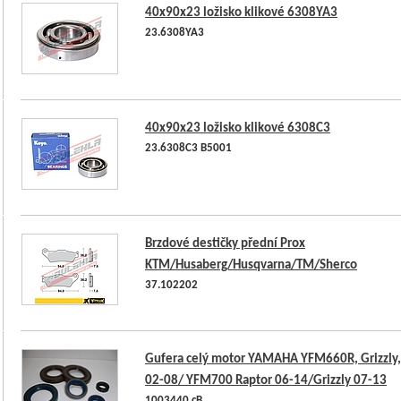
40x90x23 ložisko klikové 6308YA3
23.6308YA3
40x90x23 ložisko klikové 6308C3
23.6308C3 B5001
Brzdové destičky přední Prox
KTM/Husaberg/Husqvarna/TM/Sherco
37.102202
Gufera celý motor YAMAHA YFM660R, Grizzly,
02-08/ YFM700 Raptor 06-14/Grizzly 07-13