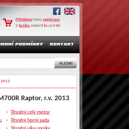
Přihlášení
nebo
registrace
V
košíku
máte
0 ks
za
0 Kč
 2013
M700R Raptor, r.v. 2013
Těsnění celý motor
u
Těsnění horní sada
Těsnění víka spojky