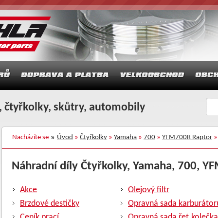
 čtyřkolky, skůtry, automobily
Nacházíte se
Úvod
»
Čtyřkolky
»
Yamaha
»
700
»
YFM700R Raptor
»
Náhradní díly Čtyřkolky, Yamaha, 700, YF
Akce
Olejový filtr
Brzdové destičky
Opravná sada karburátor
Ceník prací
Opravná sada řet.kolečka