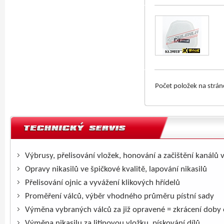
Počet položek na strá
Výbrusy, přelisování vložek, honování a začištění kanálů 
Opravy nikasilů ve špičkové kvalitě, lapování nikasilů
Přelisování ojnic a vyvážení klikových hřídelů
Proměření válců, výběr vhodného průměru pístní sady
Výměna vybraných válců za již opravené = zkrácení doby
Výměna nikasilu za litinovou vložku, pískování dílů