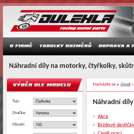
Náhradní díly na motorky, čtyřkolky, skůt
Nacházíte se
Úvod
Náhradní díly
Typ:
Značka:
Akce
Obsah:
Brzdové destičk
Ceník prací