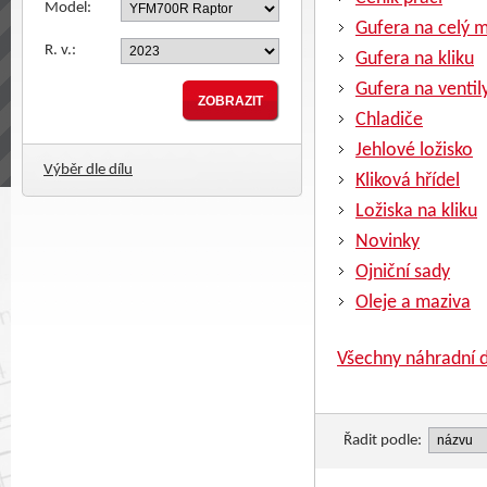
Model:
Gufera na celý 
R. v.:
Gufera na kliku
Gufera na ventil
Chladiče
Jehlové ložisko
Výběr dle dílu
Kliková hřídel
Ložiska na kliku
Novinky
Ojniční sady
Oleje a maziva
Všechny náhradní d
Řadit podle: