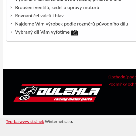
Broušení ventilů, sedel a opravy motorů
Rovnání čel válců i hlav
Najdeme Vám výrobek podle rozměrů původního dílu
Vybraný díl Vám vyfotíme
Obchodní pod
Podmínky ochr
Tvorba www stránek
Winternet s.r.o.