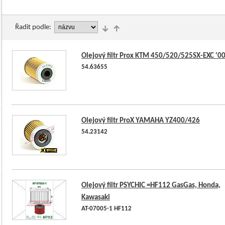
Řadit podle:
Olejový filtr Prox KTM 450/520/525SX-EXC '0
54.63655
Olejový filtr ProX YAMAHA YZ400/426
54.23142
Olejový filtr PSYCHIC =HF112 GasGas, Honda,
Kawasaki
AT-07005-1 HF112