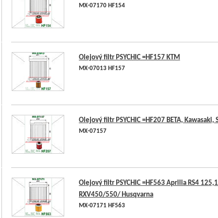
MX-07170 HF154
Olejový filtr PSYCHIC =HF157 KTM
MX-07013 HF157
Olejový filtr PSYCHIC =HF207 BETA, Kawasaki, 
MX-07157
Olejový filtr PSYCHIC =HF563 Aprilia RS4 125,
RXV450/550/ Husqvarna
MX-07171 HF563