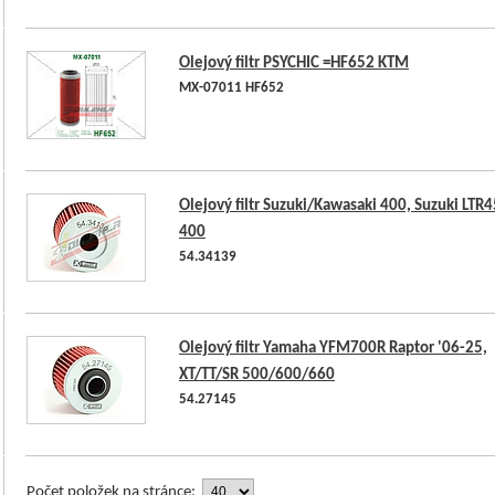
Olejový filtr PSYCHIC =HF652 KTM
MX-07011 HF652
Olejový filtr Suzuki/Kawasaki 400, Suzuki LTR
400
54.34139
Olejový filtr Yamaha YFM700R Raptor '06-25,
XT/TT/SR 500/600/660
54.27145
Počet položek na stránce: