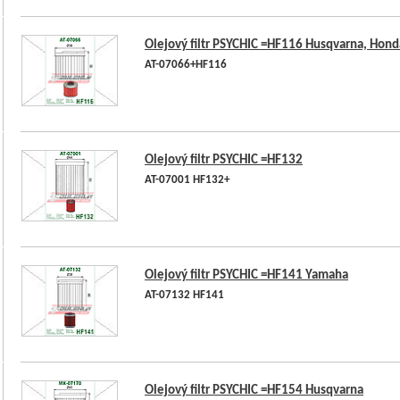
Olejový filtr PSYCHIC =HF116 Husqvarna, Hond
AT-07066+HF116
Olejový filtr PSYCHIC =HF132
AT-07001 HF132+
Olejový filtr PSYCHIC =HF141 Yamaha
AT-07132 HF141
Olejový filtr PSYCHIC =HF154 Husqvarna