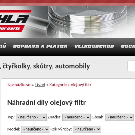
 čtyřkolky, skůtry, automobily
Nacházíte se
Úvod
» Kategorie » olejový filtr
Náhradní díly olejový filtr
Typ:
Značka:
Obsah:
Model:
Rok výroby: