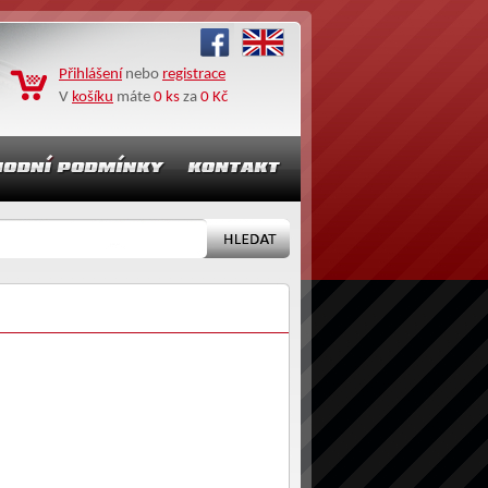
Přihlášení
nebo
registrace
V
košíku
máte
0 ks
za
0 Kč