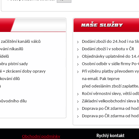
 začištění kanálů válců
Dodání zboží do 24.hod i na S
ování nikasilů
Dodání zboží i v sobotu v ČR
řídelů
Objednávky uplatněné do 14.4
ěru pístní sady
Osobní odběr v sídle firmy Po-
é = zkrácení doby opravy
Při výběru platby převodem vy
kování dílů
na email. Pak teprve
ů
před odesláním zboží zaplatíte
Roční věrnostní slevy, větší odb
ůvodního dílu
Základní velkoobchodní sleva 
Doprava po ČR zdarma od hod
Doprava po ČR zdarma od hod
Rychlý kontakt
Obchodní podmínky