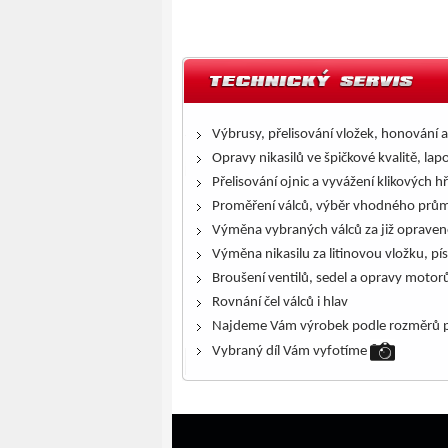
Výbrusy, přelisování vložek, honování a
Opravy nikasilů ve špičkové kvalitě, lap
Přelisování ojnic a vyvážení klikových h
Proměření válců, výběr vhodného prům
Výměna vybraných válců za již opraven
Výměna nikasilu za litinovou vložku, pís
Broušení ventilů, sedel a opravy motor
Rovnání čel válců i hlav
Najdeme Vám výrobek podle rozměrů p
Vybraný díl Vám vyfotíme