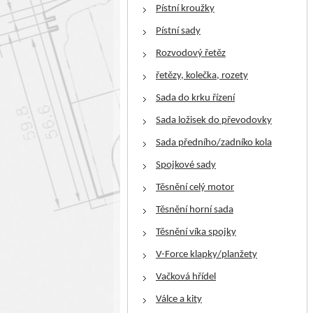
Pístní kroužky
Pístní sady
Rozvodový řetěz
řetězy, kolečka, rozety
Sada do krku řízení
Sada ložisek do převodovky
Sada předního/zadníko kola
Spojkové sady
Těsnění celý motor
Těsnění horní sada
Těsnění víka spojky
V-Force klapky/planžety
Vačková hřídel
Válce a kity