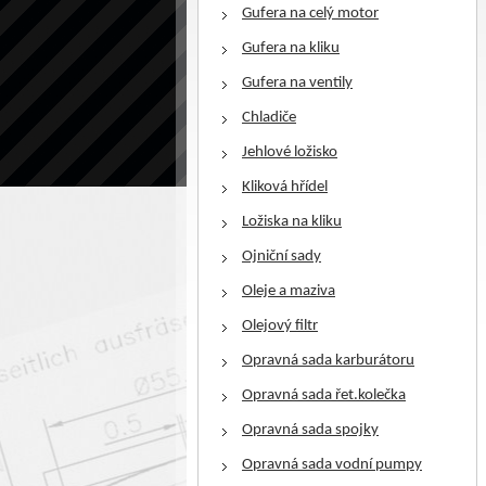
Gufera na celý motor
Gufera na kliku
Gufera na ventily
Chladiče
Jehlové ložisko
Kliková hřídel
Ložiska na kliku
Ojniční sady
Oleje a maziva
Olejový filtr
Opravná sada karburátoru
Opravná sada řet.kolečka
Opravná sada spojky
Opravná sada vodní pumpy