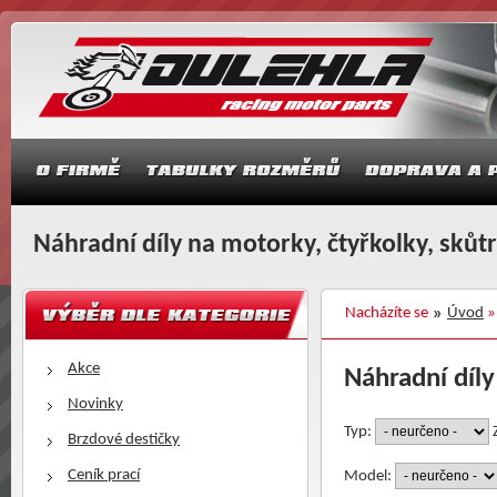
Náhradní díly na motorky, čtyřkolky, skůt
Nacházíte se
Úvod
»
Akce
Náhradní díly
Novinky
Typ:
Brzdové destičky
Ceník prací
Model: