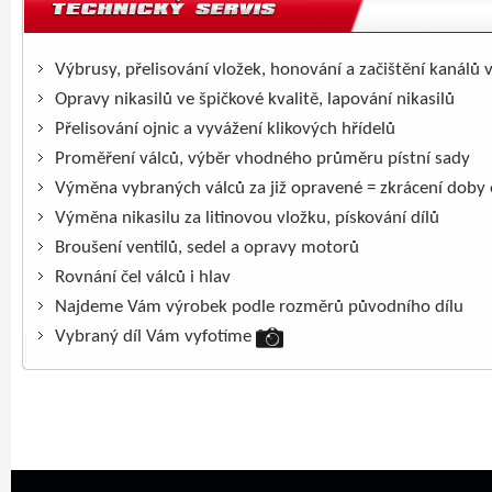
Výbrusy, přelisování vložek, honování a začištění kanálů 
Opravy nikasilů ve špičkové kvalitě, lapování nikasilů
Přelisování ojnic a vyvážení klikových hřídelů
Proměření válců, výběr vhodného průměru pístní sady
Výměna vybraných válců za již opravené = zkrácení doby
Výměna nikasilu za litinovou vložku, pískování dílů
Broušení ventilů, sedel a opravy motorů
Rovnání čel válců i hlav
Najdeme Vám výrobek podle rozměrů původního dílu
Vybraný díl Vám vyfotíme