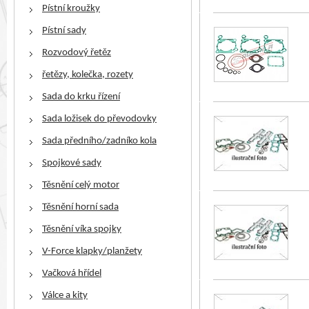
Pístní kroužky
Pístní sady
Rozvodový řetěz
řetězy, kolečka, rozety
Sada do krku řízení
Sada ložisek do převodovky
Sada předního/zadníko kola
Spojkové sady
Těsnění celý motor
Těsnění horní sada
Těsnění víka spojky
V-Force klapky/planžety
Vačková hřídel
Válce a kity