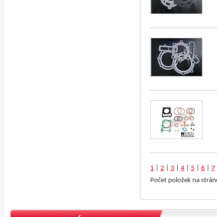
1
|
2
|
3
|
4
|
5
|
6
|
7
Počet položek na strá