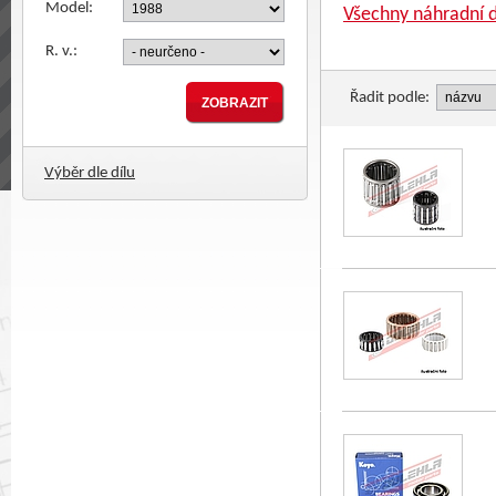
Model:
Všechny náhradní d
R. v.:
Řadit podle:
Výběr dle dílu