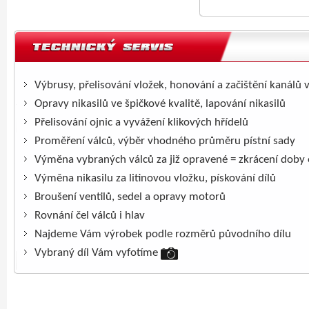
Výbrusy, přelisování vložek, honování a začištění kanálů 
Opravy nikasilů ve špičkové kvalitě, lapování nikasilů
Přelisování ojnic a vyvážení klikových hřídelů
Proměření válců, výběr vhodného průměru pístní sady
Výměna vybraných válců za již opravené = zkrácení doby
Výměna nikasilu za litinovou vložku, pískování dílů
Broušení ventilů, sedel a opravy motorů
Rovnání čel válců i hlav
Najdeme Vám výrobek podle rozměrů původního dílu
Vybraný díl Vám vyfotíme