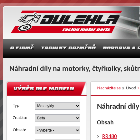
Náhradní díly na motorky, čtyřkolky, skůt
Nacházíte se
Úvod
Náhradní díl
Typ:
Značka:
Obsah
Obsah:
RR480