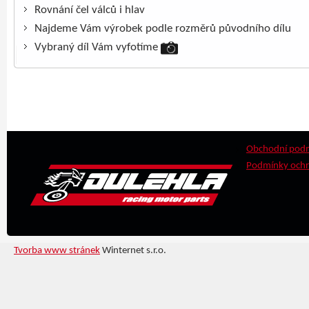
Rovnání čel válců i hlav
Najdeme Vám výrobek podle rozměrů původního dílu
Vybraný díl Vám vyfotíme
Obchodní pod
Podmínky ochr
Tvorba www stránek
Winternet s.r.o.