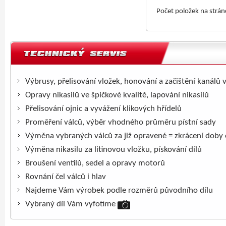
Počet položek na strá
Výbrusy, přelisování vložek, honování a začištění kanálů 
Opravy nikasilů ve špičkové kvalitě, lapování nikasilů
Přelisování ojnic a vyvážení klikových hřídelů
Proměření válců, výběr vhodného průměru pístní sady
Výměna vybraných válců za již opravené = zkrácení doby
Výměna nikasilu za litinovou vložku, pískování dílů
Broušení ventilů, sedel a opravy motorů
Rovnání čel válců i hlav
Najdeme Vám výrobek podle rozměrů původního dílu
Vybraný díl Vám vyfotíme