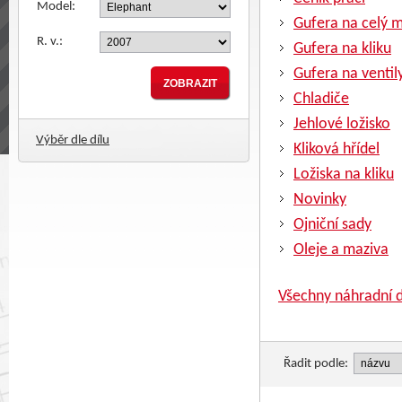
Model:
Gufera na celý 
R. v.:
Gufera na kliku
Gufera na ventil
Chladiče
Jehlové ložisko
Výběr dle dílu
Kliková hřídel
Ložiska na kliku
Novinky
Ojniční sady
Oleje a maziva
Všechny náhradní d
Řadit podle: