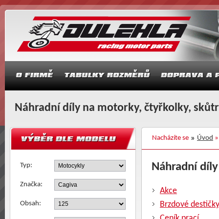
Náhradní díly na motorky, čtyřkolky, skůt
Nacházíte se
Úvod
Náhradní díly
Typ:
Značka:
Akce
Obsah:
Brzdové destičk
Ceník prací