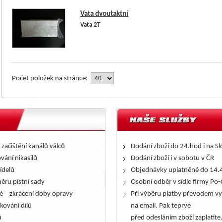
Vata dvoutaktní
Vata 2T
Počet položek na stránce:
 začištění kanálů válců
Dodání zboží do 24.hod i na S
ování nikasilů
Dodání zboží i v sobotu v ČR
řídelů
Objednávky uplatněné do 14.4
ěru pístní sady
Osobní odběr v sídle firmy Po-
é = zkrácení doby opravy
Při výběru platby převodem vy
kování dílů
na email. Pak teprve
ů
před odesláním zboží zaplatíte