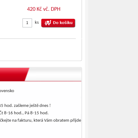
420 Kč vč. DPH
ks
lovensko
5 hod. zašleme ještě dnes !
Čt 8-16 hod., Pá 8-15 hod.
čkejte na fakturu, která Vám obratem přijde
.