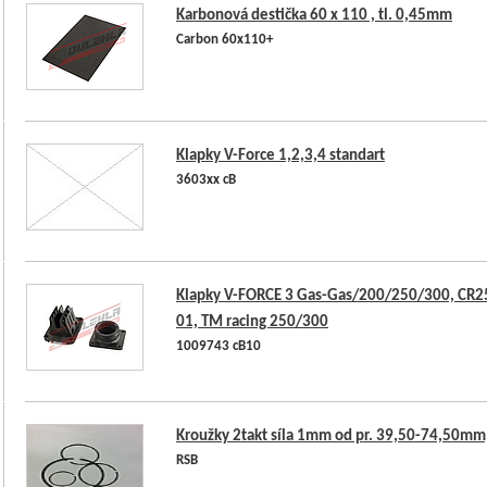
Karbonová destička 60 x 110 , tl. 0,45mm
Carbon 60x110+
Klapky V-Force 1,2,3,4 standart
3603xx cB
Klapky V-FORCE 3 Gas-Gas/200/250/300, CR2
01, TM racing 250/300
1009743 cB10
Kroužky 2takt síla 1mm od pr. 39,50-74,50mm
RSB