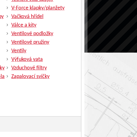
V-Force klapky/planžety
py
Vačková hřídel
Válce a kity
Ventilové podložky
Ventilové pružiny
Ventily
Výfuková vata
ky
Vzduchové filtry
la
Zapalovací svíčky