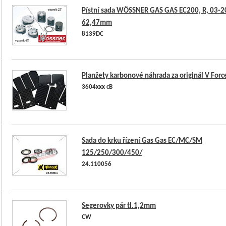
Pístní sada WÖSSNER GAS GAS EC200, R, 03-20
62,47mm
8139DC
Planžety karbonové náhrada za originál V Forc
3604xxx cB
Sada do krku řízení Gas Gas EC/MC/SM
125/250/300/450/
24.110056
Segerovky pár tl.1,2mm
CW