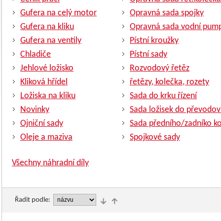
Gufera na celý motor
Opravná sada spojky
Gufera na kliku
Opravná sada vodní pum
Gufera na ventily
Pístní kroužky
Chladiče
Pístní sady
Jehlové ložisko
Rozvodový řetěz
Kliková hřídel
řetězy, kolečka, rozety
Ložiska na kliku
Sada do krku řízení
Novinky
Sada ložisek do převodov
Ojniční sady
Sada předního/zadníko ko
Oleje a maziva
Spojkové sady
Všechny náhradní díly
Řadit podle: