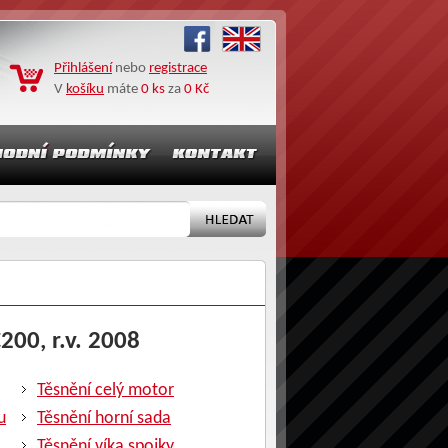
Přihlášení
nebo
registrace
V
košíku
máte
0 ks
za
0 Kč
200, r.v. 2008
Těsnění celý motor
u
Těsnění horní sada
Těsnění víka spojky