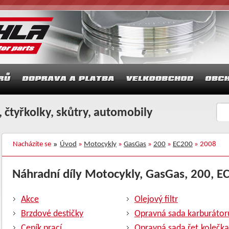
 čtyřkolky, skůtry, automobily
Nacházíte se
Úvod
»
Motocykly
»
GasGas
»
200
»
EC200
» 2008
Náhradní díly Motocykly, GasGas, 200, EC
Akce
Olejový filtr
Brzdové destičky
Opravná sada karburátor
Ceník prací
Opravná sada řet.kolečka