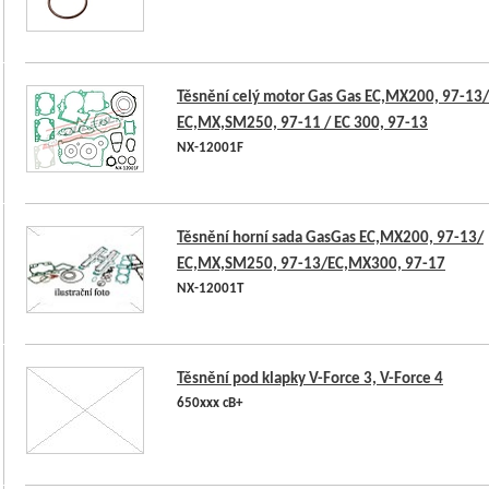
Těsnění celý motor Gas Gas EC,MX200, 97-13/
EC,MX,SM250, 97-11 / EC 300, 97-13
NX-12001F
Těsnění horní sada GasGas EC,MX200, 97-13/
EC,MX,SM250, 97-13/EC,MX300, 97-17
NX-12001T
Těsnění pod klapky V-Force 3, V-Force 4
650xxx cB+