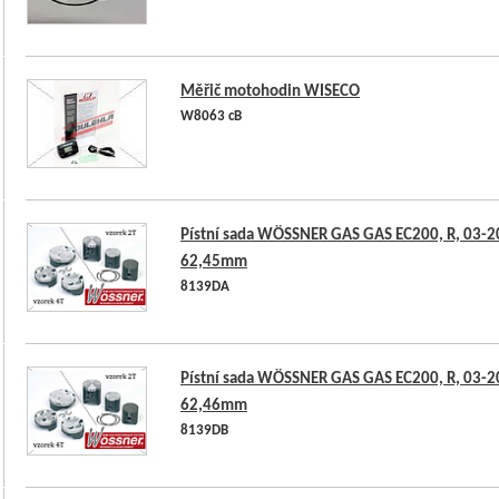
Měřič motohodin WISECO
W8063 cB
Pístní sada WÖSSNER GAS GAS EC200, R, 03-20
62,45mm
8139DA
Pístní sada WÖSSNER GAS GAS EC200, R, 03-20
62,46mm
8139DB