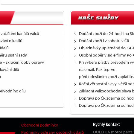
 začištění kanálů válců
Dodání zboží do 24.hod i na S
ování nikasilů
Dodání zboží i v sobotu v ČR
řídelů
Objednávky uplatněné do 14.4
ěru pístní sady
Osobní odběr v sídle firmy Po-
é = zkrácení doby opravy
Při výběru platby převodem vy
kování dílů
na email. Pak teprve
ů
před odesláním zboží zaplatíte
Roční věrnostní slevy, větší odb
ůvodního dílu
Základní velkoobchodní sleva 
Doprava po ČR zdarma od hod
Doprava po ČR zdarma od hod
Rychlý kontakt
Obchodní podmínky
OULEHLA motor parts s
Podmínky ochrany osobních údajů