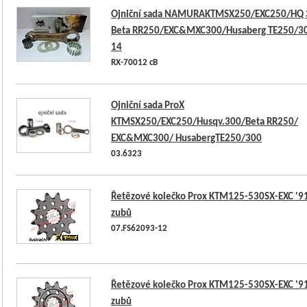
Ojniční sada NAMURAKTMSX250/EXC250/HQ 
Beta RR250/EXC&MXC300/Husaberg TE250/30
14
RX-70012 cB
Ojniční sada ProX
KTMSX250/EXC250/Husqv.300/Beta RR250/
EXC&MXC300/ HusabergTE250/300
03.6323
Řetězové kolečko Prox KTM125-530SX-EXC '9
zubů
07.FS62093-12
Řetězové kolečko Prox KTM125-530SX-EXC '9
zubů