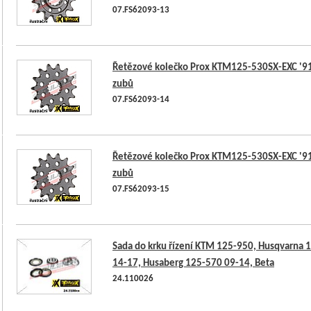
07.FS62093-13
Řetězové kolečko Prox KTM125-530SX-EXC '9
zubů
07.FS62093-14
Řetězové kolečko Prox KTM125-530SX-EXC '9
zubů
07.FS62093-15
Sada do krku řízení KTM 125-950, Husqvarna 
14-17, Husaberg 125-570 09-14, Beta
24.110026