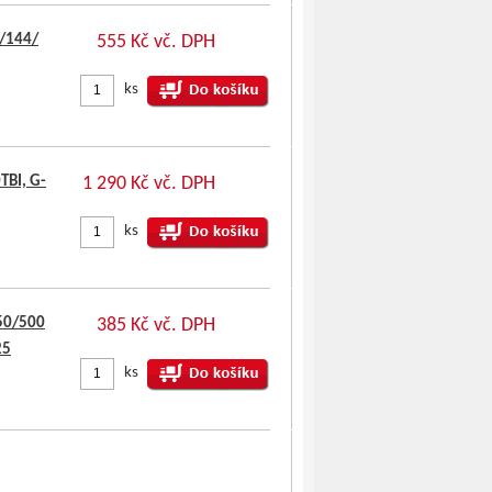
5/144/
555 Kč vč. DPH
ks
TBI, G-
1 290 Kč vč. DPH
ks
50/500
385 Kč vč. DPH
25
ks