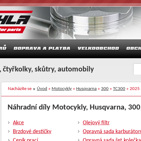
 čtyřkolky, skůtry, automobily
Nacházíte se
Úvod
»
Motocykly
»
Husqvarna
»
300
»
TC300
» 2025
Náhradní díly Motocykly, Husqvarna, 300,
Akce
Olejový filtr
Brzdové destičky
Opravná sada karburátor
Ceník prací
Opravná sada řet.kolečka