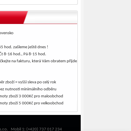
lovensko
5 hod. zašleme ještě dnes !
Čt 8-16 hod., Pá 8-15 hod.
čkejte na fakturu, která Vám obratem přijde
.
ěr zboží = vyšší sleva po celý rok
bez nutnosti minimálního odběru
noty zboží 3 000Kč pro maloobchod
noty zboží 5 000Kč pro velkoobchod
.r.o.
Mobil 1: (+420) 737 017 234