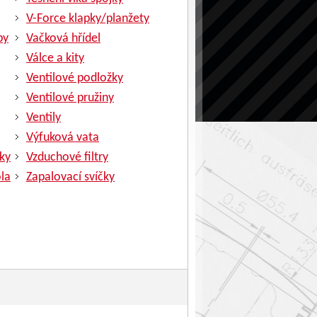
V-Force klapky/planžety
py
Vačková hřídel
Válce a kity
Ventilové podložky
Ventilové pružiny
Ventily
Výfuková vata
ky
Vzduchové filtry
la
Zapalovací svíčky