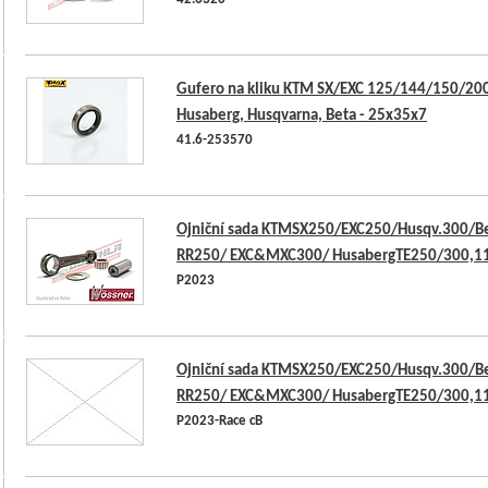
42.6320
Gufero na kliku KTM SX/EXC 125/144/150/20
Husaberg, Husqvarna, Beta - 25x35x7
41.6-253570
Ojniční sada KTMSX250/EXC250/Husqv.300/B
RR250/ EXC&MXC300/ HusabergTE250/300,1
P2023
Ojniční sada KTMSX250/EXC250/Husqv.300/B
RR250/ EXC&MXC300/ HusabergTE250/300,1
P2023-Race cB