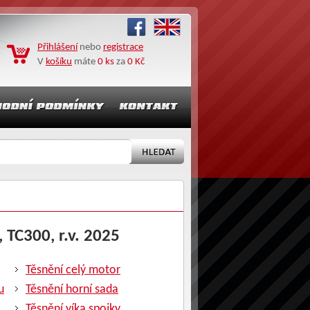
Přihlášení
nebo
registrace
V
košíku
máte
0 ks
za
0 Kč
 TC300, r.v. 2025
Těsnění celý motor
u
Těsnění horní sada
Těsnění víka spojky