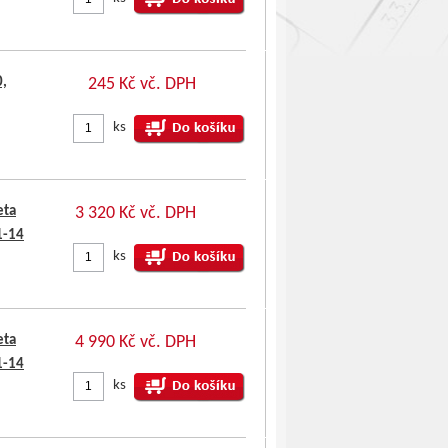
0,
245 Kč vč. DPH
ks
eta
3 320 Kč vč. DPH
1-14
ks
eta
4 990 Kč vč. DPH
1-14
ks