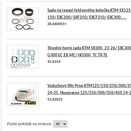
Sada na repasi řetězového kolečka KTM SX12
150/ EXC200/ SXF250/ EXCF250/ EXC300.....
26.640001+
Těsnění horní sada KTM SX300, 23-26/ EXC300
G300 EC,EX,MC/ HQ300, TC,TX,TE
35.6354
Vzduchový filtr Prox KTM125/150/250/300/3
24-25, Husqvarna 125/250/300/350/450 24-
52.62023
Počet položek na stránce: