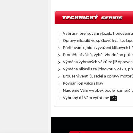
Výbrusy, přelisování vložek, honování a
Opravy nikasilů ve špičkové kvalitě, lap
Přelisování ojnic a vyvážení klikových h
Proměření válců, výběr vhodného prům
Výměna vybraných válců za již opraven
Výměna nikasilu za litinovou vložku, pís
Broušení ventilů, sedel a opravy motor
Rovnání čel válců i hlav
Najdeme Vám výrobek podle rozměrů p
Vybraný díl Vám vyfotíme