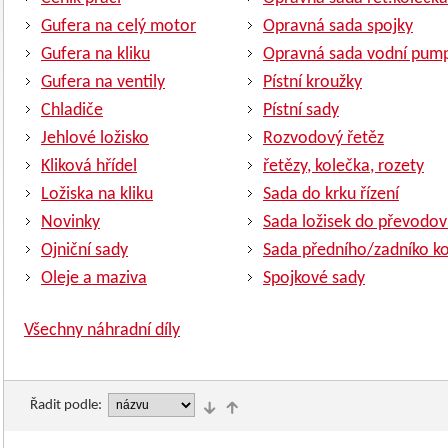
Gufera na celý motor
Opravná sada spojky
Gufera na kliku
Opravná sada vodní pum
Gufera na ventily
Pístní kroužky
Chladiče
Pístní sady
Jehlové ložisko
Rozvodový řetěz
Kliková hřídel
řetězy, kolečka, rozety
Ložiska na kliku
Sada do krku řízení
Novinky
Sada ložisek do převodov
Ojniční sady
Sada předního/zadníko ko
Oleje a maziva
Spojkové sady
Všechny náhradní díly
Řadit podle: