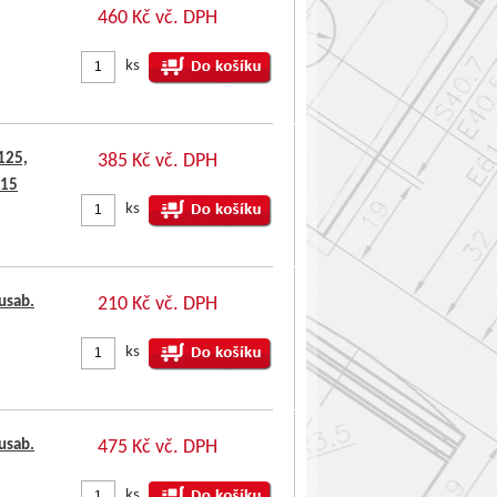
460 Kč vč. DPH
ks
125,
385 Kč vč. DPH
 15
ks
usab.
210 Kč vč. DPH
ks
usab.
475 Kč vč. DPH
ks