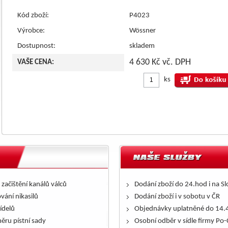
Kód zboží:
P4023
Výrobce:
Wössner
Dostupnost:
skladem
4 630 Kč vč. DPH
VAŠE CENA:
ks
 začištění kanálů válců
Dodání zboží do 24.hod i na S
ování nikasilů
Dodání zboží i v sobotu v ČR
řídelů
Objednávky uplatněné do 14.4
ěru pístní sady
Osobní odběr v sídle firmy Po-