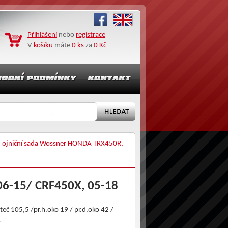
Přihlášení
nebo
registrace
V
košíku
máte
0 ks
za
0 Kč
 ojniční sada Wössner HONDA TRX450R,
06-15/ CRF450X, 05-18
teč 105,5 /pr.h.oko 19 / pr.d.oko 42 /
0