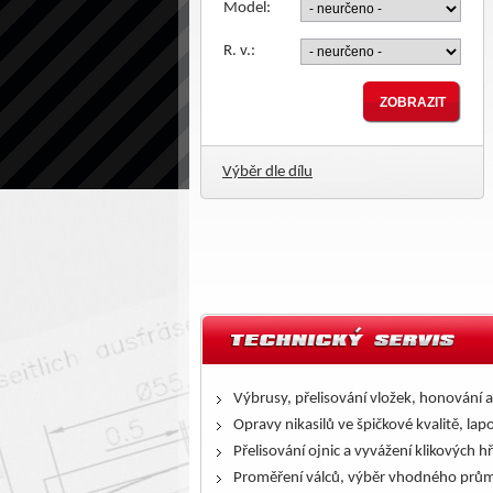
Model:
R. v.:
Výběr dle dílu
Výbrusy, přelisování vložek, honování a
Opravy nikasilů ve špičkové kvalitě, lap
Přelisování ojnic a vyvážení klikových h
Proměření válců, výběr vhodného prům