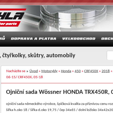
 čtyřkolky, skůtry, automobily
Nacházíte se
Úvod
»
Motocykly
»
Honda
»
450
»
CRF450X
»
2018
»
06-15/ CRF450X, 05-18
Ojniční sada Wössner HONDA TRX450R, 
ojniční sada německého výrobce, špičková kvalita za příznivou cenu roz
šířka h.oko 18 / šířka d.oko 19,75 / čep 34x65 / dolní ložisko 34x42x2