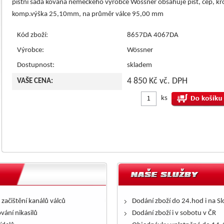
pístní sada kovaná německého výrobce Wössner obsahuje píst, čep, k
komp.výška 25,10mm, na průměr válce 95,00 mm
Kód zboží:
8657DA 4067DA
Výrobce:
Wössner
Dostupnost:
skladem
4 850 Kč vč. DPH
VAŠE CENA:
ks
 začištění kanálů válců
Dodání zboží do 24.hod i na S
ování nikasilů
Dodání zboží i v sobotu v ČR