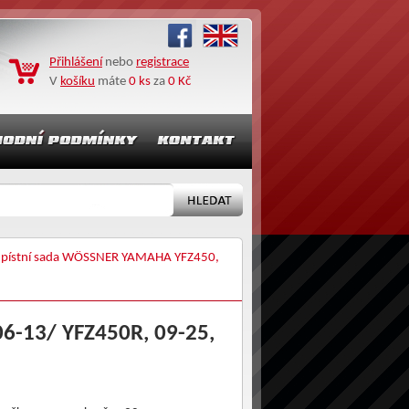
Přihlášení
nebo
registrace
V
košíku
máte
0 ks
za
0 Kč
pístní sada WÖSSNER YAMAHA YFZ450,
6-13/ YFZ450R, 09-25,