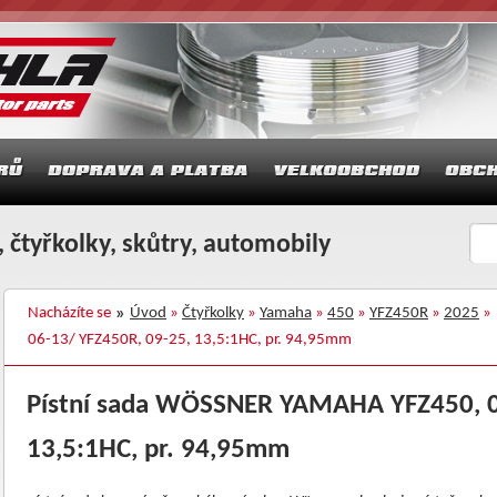
 čtyřkolky, skůtry, automobily
Nacházíte se
Úvod
»
Čtyřkolky
»
Yamaha
»
450
»
YFZ450R
»
2025
» 
06-13/ YFZ450R, 09-25, 13,5:1HC, pr. 94,95mm
Pístní sada WÖSSNER YAMAHA YFZ450, 0
13,5:1HC, pr. 94,95mm