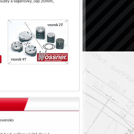
roužky a segerovky, čep 20mm,
lovensko