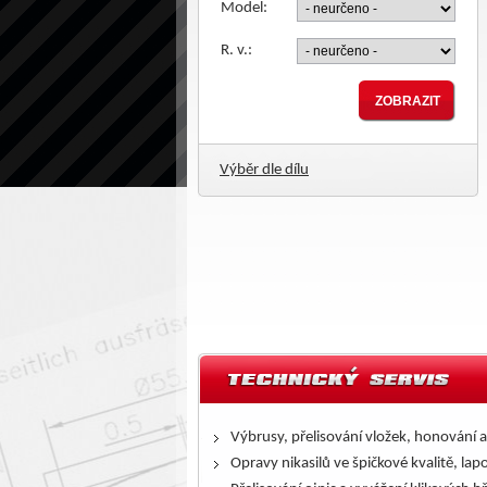
Model:
R. v.:
Výběr dle dílu
Výbrusy, přelisování vložek, honování a
Opravy nikasilů ve špičkové kvalitě, lap