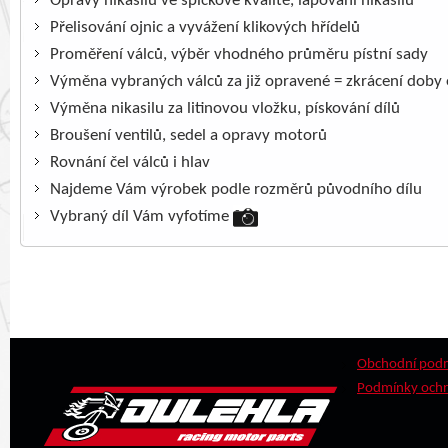
Opravy nikasilů ve špičkové kvalitě, lapování nikasilů
Přelisování ojnic a vyvážení klikových hřídelů
Proměření válců, výběr vhodného průměru pístní sady
Výměna vybraných válců za již opravené = zkrácení doby
Výměna nikasilu za litinovou vložku, pískování dílů
Broušení ventilů, sedel a opravy motorů
Rovnání čel válců i hlav
Najdeme Vám výrobek podle rozměrů původního dílu
Vybraný díl Vám vyfotíme
Obchodní pod
Podmínky ochr