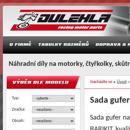
Náhradní díly na motorky, čtyřkolky, skůt
Nacházíte se
Úvod
Typ:
Sada gufe
Značka:
Sada gufer na
Obsah:
BARIKIT, kva