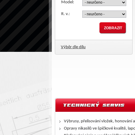
Model:
R. v.:
Výběr dle dílu
Výbrusy, přelisování vložek, honování a
Opravy nikasilů ve špičkové kvalitě, lap