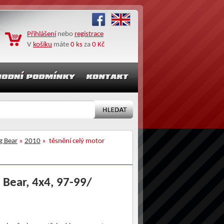
Přihlášení
nebo
registrace
V
košíku
máte
0 ks
za
0 Kč
g Bear
»
2010
» těsnění celý motor
Bear, 4x4, 97-99/