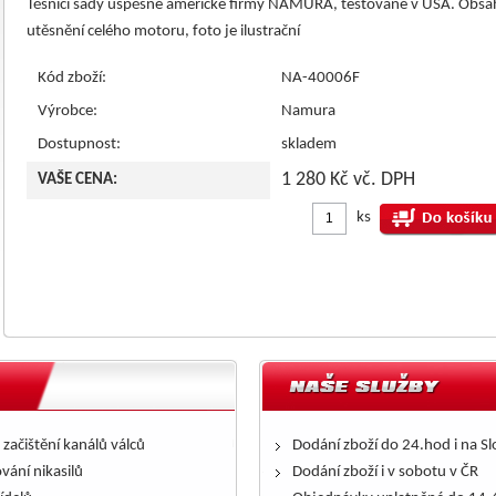
Těsnící sady úspěšné americké firmy NAMURA, testované v USA. Obs
utěsnění celého motoru, foto je ilustrační
Kód zboží:
NA-40006F
Výrobce:
Namura
Dostupnost:
skladem
1 280 Kč vč. DPH
VAŠE CENA:
ks
 začištění kanálů válců
Dodání zboží do 24.hod i na S
ování nikasilů
Dodání zboží i v sobotu v ČR