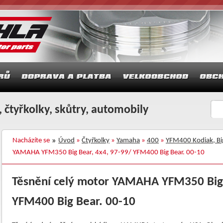
 čtyřkolky, skůtry, automobily
Nacházíte se
Úvod
»
Čtyřkolky
»
Yamaha
»
400
»
YFM400 Kodiak, Bi
YAMAHA YFM350 Big Bear, 4x4, 97-99/ YFM400 Big Bear. 00-10
Těsnění celý motor YAMAHA YFM350 Big 
YFM400 Big Bear. 00-10