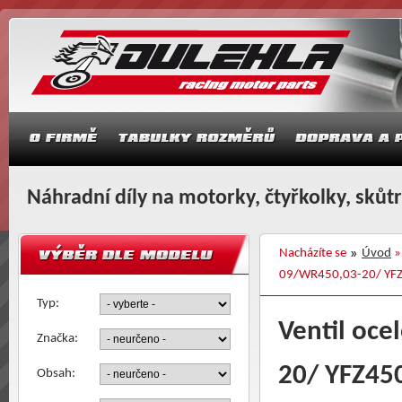
Náhradní díly na motorky, čtyřkolky, skůt
Nacházíte se
Úvod
09/WR450,03-20/ YFZ
Typ:
Ventil oc
Značka:
20/ YFZ45
Obsah: