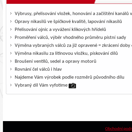
Výbrusy, přelisování vložek, honování a začištění kanálů 
Opravy nikasilů ve špičkové kvalitě, lapování nikasilů
Přelisování ojnic a vyvážení klikových hřídelů
Proměření válců, výběr vhodného průměru pístní sady
Výměna vybraných válců za již opravené = zkrácení doby
Výměna nikasilu za litinovou vložku, pískování dílů
Broušení ventilů, sedel a opravy motorů
Rovnání čel válců i hlav
Najdeme Vám výrobek podle rozměrů původního dílu
Vybraný díl Vám vyfotíme
Obchodní pod