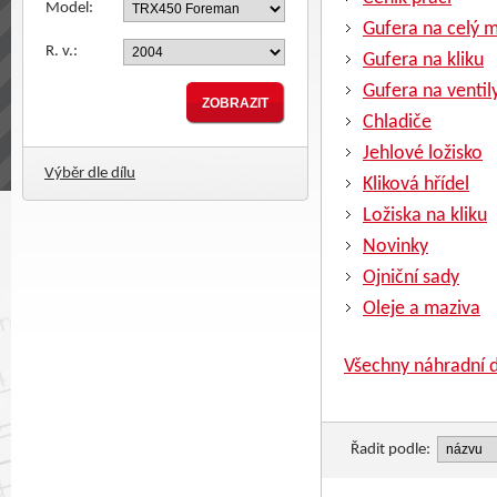
Model:
Gufera na celý 
R. v.:
Gufera na kliku
Gufera na ventil
Chladiče
Jehlové ložisko
Výběr dle dílu
Kliková hřídel
Ložiska na kliku
Novinky
Ojniční sady
Oleje a maziva
Všechny náhradní d
Řadit podle: