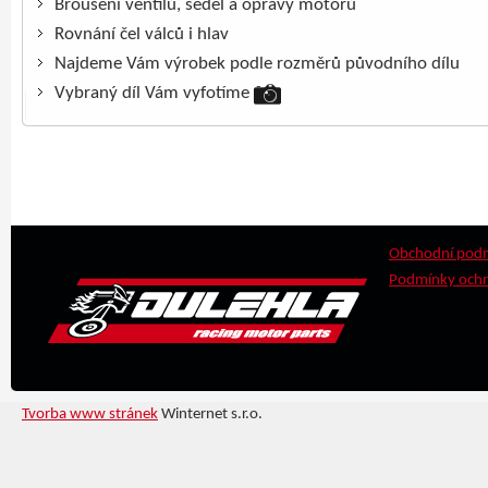
Broušení ventilů, sedel a opravy motorů
Rovnání čel válců i hlav
Najdeme Vám výrobek podle rozměrů původního dílu
Vybraný díl Vám vyfotíme
Obchodní pod
Podmínky ochr
Tvorba www stránek
Winternet s.r.o.