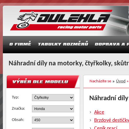
Náhradní díly na motorky, čtyřkolky, skůt
Nacházíte se
Úvod
Náhradní díly
Typ:
Značka:
Akce
Obsah:
Brzdové destičk
Ceník prací