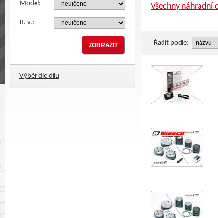
Model:
Všechny náhradní d
R. v.:
Řadit podle:
Výběr dle dílu