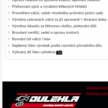
Opravy nikasilů ve špičkové kvalitě, lapování nikasilů
Přelisování ojnic a vyvážení klikových hřídelů
Proměření válců, výběr vhodného průměru pístní sady
Výměna vybraných válců za již opravené = zkrácení doby
Výměna nikasilu za litinovou vložku, pískování dílů
Broušení ventilů, sedel a opravy motorů
Rovnání čel válců i hlav
Najdeme Vám výrobek podle rozměrů původního dílu
Vybraný díl Vám vyfotíme
Obchodní pod
Podmínky ochr