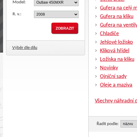
Model:
Gufera na celý 
R. v.:
Gufera na kliku
Gufera na ventil
Chladiče
Jehlové ložisko
Výběr dle dílu
Kliková hřídel
Ložiska na kliku
Novinky
Ojniční sady
Oleje a maziva
Všechny náhradní d
Řadit podle: