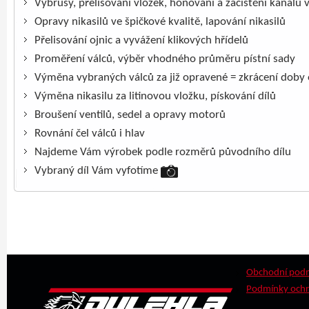
Výbrusy, přelisování vložek, honování a začištění kanálů 
Opravy nikasilů ve špičkové kvalitě, lapování nikasilů
Přelisování ojnic a vyvážení klikových hřídelů
Proměření válců, výběr vhodného průměru pístní sady
Výměna vybraných válců za již opravené = zkrácení doby
Výměna nikasilu za litinovou vložku, pískování dílů
Broušení ventilů, sedel a opravy motorů
Rovnání čel válců i hlav
Najdeme Vám výrobek podle rozměrů původního dílu
Vybraný díl Vám vyfotíme
Obchodní pod
Podmínky ochr