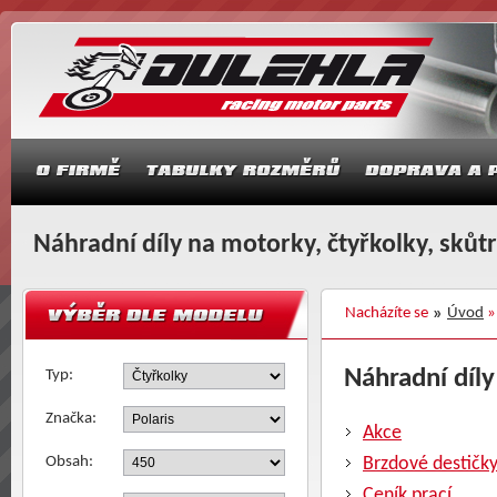
Náhradní díly na motorky, čtyřkolky, skůt
Nacházíte se
Úvod
Náhradní díly
Typ:
Značka:
Akce
Obsah:
Brzdové destičk
Ceník prací