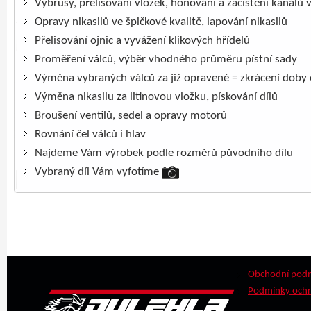
Výbrusy, přelisování vložek, honování a začištění kanálů 
Opravy nikasilů ve špičkové kvalitě, lapování nikasilů
Přelisování ojnic a vyvážení klikových hřídelů
Proměření válců, výběr vhodného průměru pístní sady
Výměna vybraných válců za již opravené = zkrácení doby
Výměna nikasilu za litinovou vložku, pískování dílů
Broušení ventilů, sedel a opravy motorů
Rovnání čel válců i hlav
Najdeme Vám výrobek podle rozměrů původního dílu
Vybraný díl Vám vyfotíme
Obchodní pod
Podmínky ochr