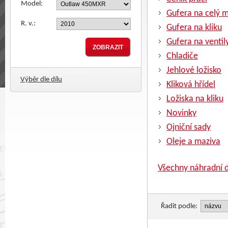
Model:
Gufera na celý 
R. v.:
Gufera na kliku
Gufera na ventil
Chladiče
Jehlové ložisko
Výběr dle dílu
Kliková hřídel
Ložiska na kliku
Novinky
Ojniční sady
Oleje a maziva
Všechny náhradní d
Řadit podle: