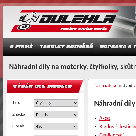
Náhradní díly na motorky, čtyřkolky, skůt
Nacházíte se
Úvod
Náhradní díly
Typ:
Značka:
Akce
Obsah:
Brzdové destičk
Ceník prací