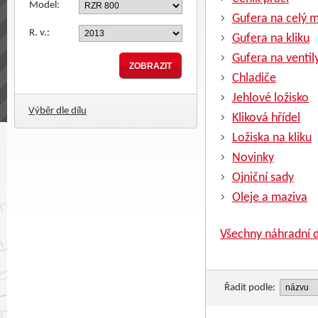
Model:
Gufera na celý 
R. v.:
Gufera na kliku
Gufera na ventil
Chladiče
Jehlové ložisko
Výběr dle dílu
Kliková hřídel
Ložiska na kliku
Novinky
Ojniční sady
Oleje a maziva
Všechny náhradní d
Řadit podle: