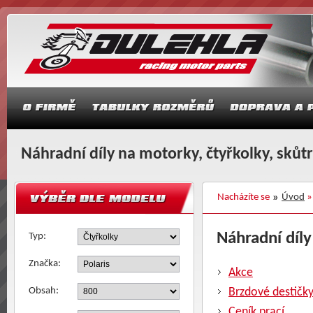
Náhradní díly na motorky, čtyřkolky, skůt
Nacházíte se
Úvod
Náhradní díly
Typ:
Značka:
Akce
Obsah:
Brzdové destičk
Ceník prací