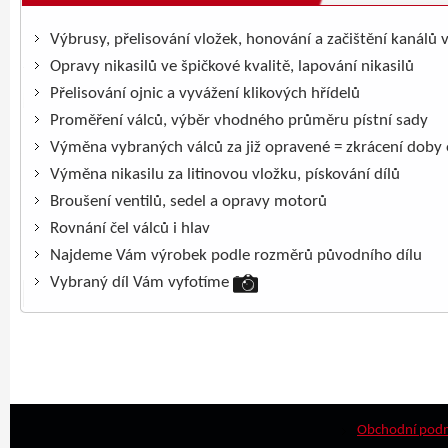
Výbrusy, přelisování vložek, honování a začištění kanálů 
Opravy nikasilů ve špičkové kvalitě, lapování nikasilů
Přelisování ojnic a vyvážení klikových hřídelů
Proměření válců, výběr vhodného průměru pístní sady
Výměna vybraných válců za již opravené = zkrácení doby
Výměna nikasilu za litinovou vložku, pískování dílů
Broušení ventilů, sedel a opravy motorů
Rovnání čel válců i hlav
Najdeme Vám výrobek podle rozměrů původního dílu
Vybraný díl Vám vyfotíme
Obchodní pod