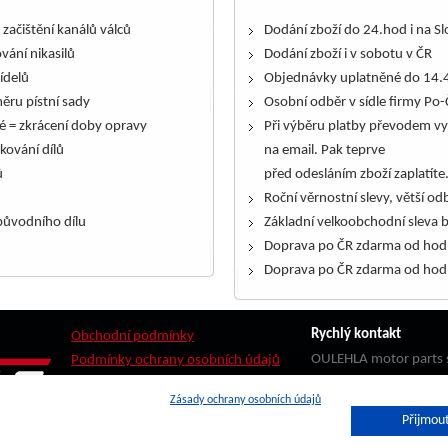
 začištění kanálů válců
Dodání zboží do 24.hod i na S
ování nikasilů
Dodání zboží i v sobotu v ČR
řídelů
Objednávky uplatněné do 14.4
ěru pístní sady
Osobní odběr v sídle firmy Po-
é = zkrácení doby opravy
Při výběru platby převodem vy
kování dílů
na email. Pak teprve
ů
před odesláním zboží zaplatíte
Roční věrnostní slevy, větší odb
ůvodního dílu
Základní velkoobchodní sleva 
Doprava po ČR zdarma od hod
Doprava po ČR zdarma od hod
Rychlý kontakt
Obchodní podmínky
OULEHLA motor parts s
Podmínky ochrany osobních údajů
Stádlo 121
Zásady ochrany osobních údajů
783 13 Štěpánov
Přijmout
Sledovat zásilku
PPL