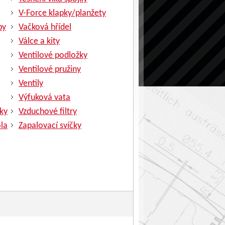
V-Force klapky/planžety
py
Vačková hřídel
Válce a kity
Ventilové podložky
Ventilové pružiny
Ventily
Výfuková vata
ky
Vzduchové filtry
la
Zapalovací svíčky