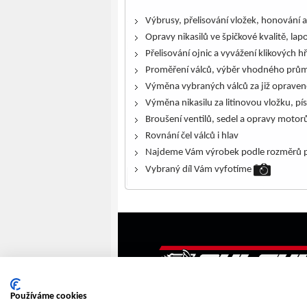
Výbrusy, přelisování vložek, honování a
Opravy nikasilů ve špičkové kvalitě, lap
Přelisování ojnic a vyvážení klikových h
Proměření válců, výběr vhodného prům
Výměna vybraných válců za již opraven
Výměna nikasilu za litinovou vložku, pís
Broušení ventilů, sedel a opravy motor
Rovnání čel válců i hlav
Najdeme Vám výrobek podle rozměrů p
Vybraný díl Vám vyfotíme
Používáme cookies