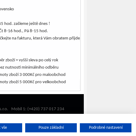
lovensko
5 hod. zašleme ještě dnes !
Čt 8-16 hod., Pá 8-15 hod.
čkejte na fakturu, která Vám obratem přijde
.
ěr zboží = vyšší sleva po celý rok
bez nutnosti minimálního odběru
noty zboží 3 000Kč pro maloobchod
noty zboží 5 000Kč pro velkoobchod
.r.o.
Mobil 1: (+420) 737 017 234
Mobil 2: (+420) 602 732 488
Email:
oulehla@oulehla.cz
 vše
Pouze základní
Podrobné nastavení
Najdete nás i na Facebooku