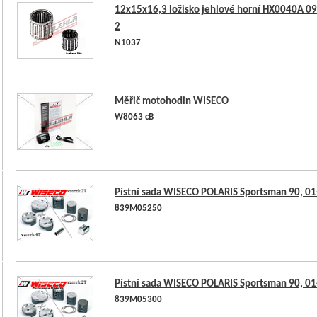
12x15x16,3 ložisko jehlové horní HX0040A 0
2
N1037
Měřič motohodin WISECO
W8063 cB
Pístní sada WISECO POLARIS Sportsman 90, 0
839M05250
Pístní sada WISECO POLARIS Sportsman 90, 0
839M05300