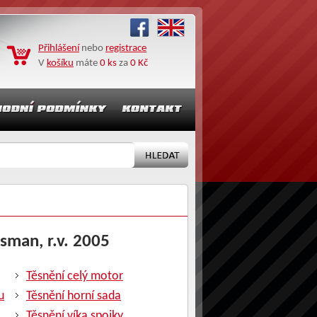
Přihlášení
nebo
registrace
V
košíku
máte
0 ks
za
0 Kč
tsman, r.v. 2005
Těsnění celý motor
u
Těsnění horní sada
Těsnění víka spojky