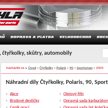
 čtyřkolky, skůtry, automobily
Nacházíte se
Úvod
»
Čtyřkolky
»
Polaris
»
90
»
Sportsman
» 2005
Náhradní díly Čtyřkolky, Polaris, 90, Spor
Akce
Olejový filtr
Brzdové destičky
Opravná sada karburátor
Ceník prací
Opravná sada řet.kolečka