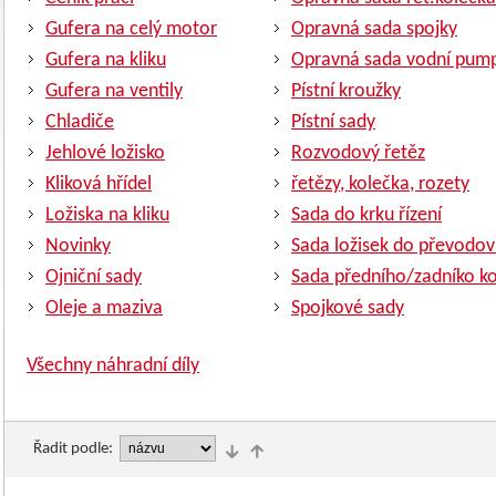
Gufera na celý motor
Opravná sada spojky
Gufera na kliku
Opravná sada vodní pum
Gufera na ventily
Pístní kroužky
Chladiče
Pístní sady
Jehlové ložisko
Rozvodový řetěz
Kliková hřídel
řetězy, kolečka, rozety
Ložiska na kliku
Sada do krku řízení
Novinky
Sada ložisek do převodov
Ojniční sady
Sada předního/zadníko ko
Oleje a maziva
Spojkové sady
Všechny náhradní díly
Řadit podle: