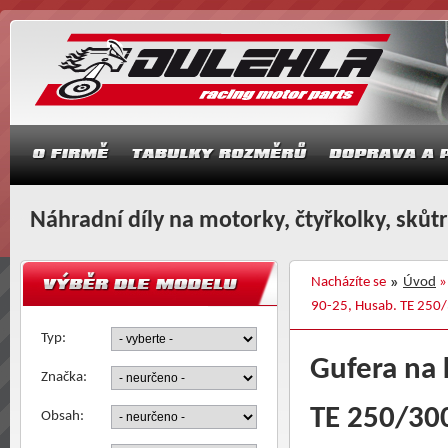
Náhradní díly na motorky, čtyřkolky, skůt
Nacházíte se
Úvod
90-25, Husab. TE 250
Typ:
Gufera na 
Značka:
TE 250/30
Obsah: