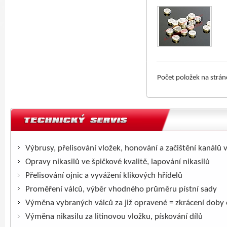
Počet položek na strá
Výbrusy, přelisování vložek, honování a začištění kanálů 
Opravy nikasilů ve špičkové kvalitě, lapování nikasilů
Přelisování ojnic a vyvážení klikových hřídelů
Proměření válců, výběr vhodného průměru pístní sady
Výměna vybraných válců za již opravené = zkrácení doby
Výměna nikasilu za litinovou vložku, pískování dílů