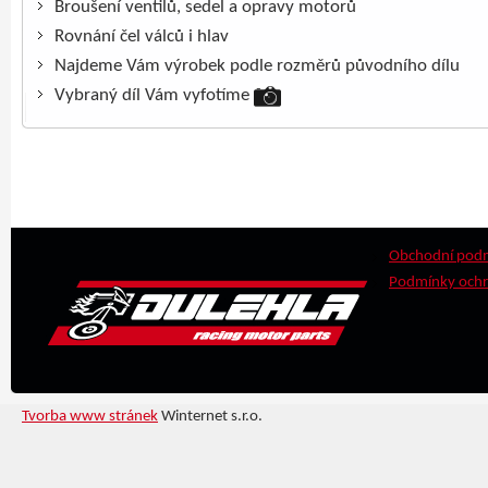
Broušení ventilů, sedel a opravy motorů
Rovnání čel válců i hlav
Najdeme Vám výrobek podle rozměrů původního dílu
Vybraný díl Vám vyfotíme
Obchodní pod
Podmínky ochr
Tvorba www stránek
Winternet s.r.o.