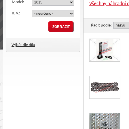
Model:
Všechny náhradní d
R. v.:
Řadit podle:
Výběr dle dílu