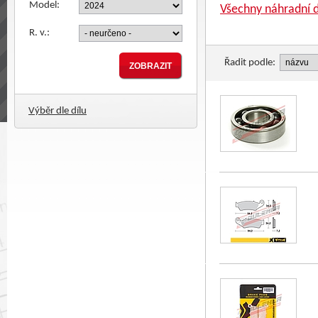
Model:
Všechny náhradní d
R. v.:
Řadit podle:
Výběr dle dílu