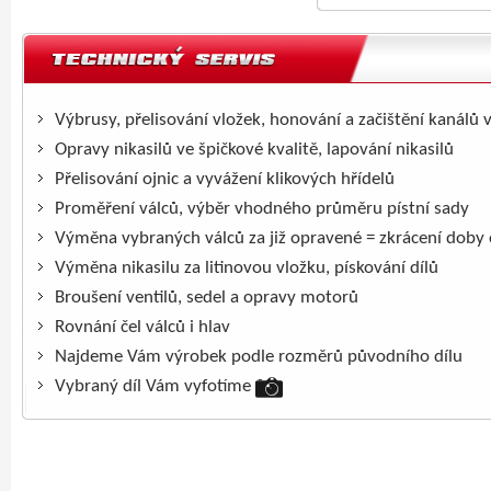
Výbrusy, přelisování vložek, honování a začištění kanálů 
Opravy nikasilů ve špičkové kvalitě, lapování nikasilů
Přelisování ojnic a vyvážení klikových hřídelů
Proměření válců, výběr vhodného průměru pístní sady
Výměna vybraných válců za již opravené = zkrácení doby
Výměna nikasilu za litinovou vložku, pískování dílů
Broušení ventilů, sedel a opravy motorů
Rovnání čel válců i hlav
Najdeme Vám výrobek podle rozměrů původního dílu
Vybraný díl Vám vyfotíme